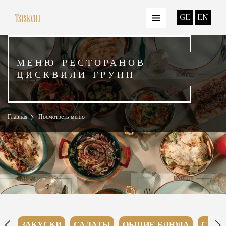
GE
EN
МЕНЮ РЕСТОРАНОВ
ЦИСКВИЛИ ГРУПП
Главная
Посмотреть меню
ГВИНИС ЭЗО
БЛЮДА
ЗАКУСКИ
САЛАТЫ
ОБЩИЕ БЛЮДА
СУП