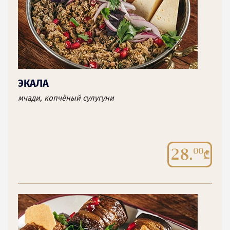
ЭКАЛА
мчади, копчёный сулугуни
28.
00