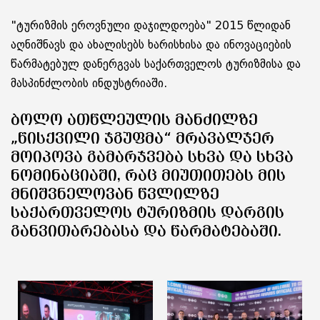
"ტურიზმის ეროვნული დაჯილდოება" 2015 წლიდან
აღნიშნავს და ახალისებს ხარისხისა და ინოვაციების
წარმატებულ დანერგვას საქართველოს ტურიზმისა და
მასპინძლობის ინდუსტრიაში.
ᲑᲝᲚᲝ ᲐᲗᲬᲚᲔᲣᲚᲘᲡ ᲛᲐᲜᲫᲘᲚᲖᲔ
„ᲬᲘᲡᲥᲕᲘᲚᲘ ᲯᲒᲣᲤᲛᲐ“ ᲛᲠᲐᲕᲐᲚᲯᲔᲠ
ᲛᲝᲘᲞᲝᲕᲐ ᲒᲐᲛᲐᲠᲯᲕᲔᲑᲐ ᲡᲮᲕᲐ ᲓᲐ ᲡᲮᲕᲐ
ᲜᲝᲛᲘᲜᲐᲪᲘᲐᲨᲘ, ᲠᲐᲪ ᲛᲘᲣᲗᲘᲗᲔᲑᲡ ᲛᲘᲡ
ᲛᲜᲘᲨᲕᲜᲔᲚᲝᲕᲐᲜ ᲬᲕᲚᲘᲚᲖᲔ
ᲡᲐᲥᲐᲠᲗᲕᲔᲚᲝᲡ ᲢᲣᲠᲘᲖᲛᲘᲡ ᲓᲐᲠᲒᲘᲡ
ᲒᲐᲜᲕᲘᲗᲐᲠᲔᲑᲐᲡᲐ ᲓᲐ ᲬᲐᲠᲛᲐᲢᲔᲑᲐᲨᲘ.