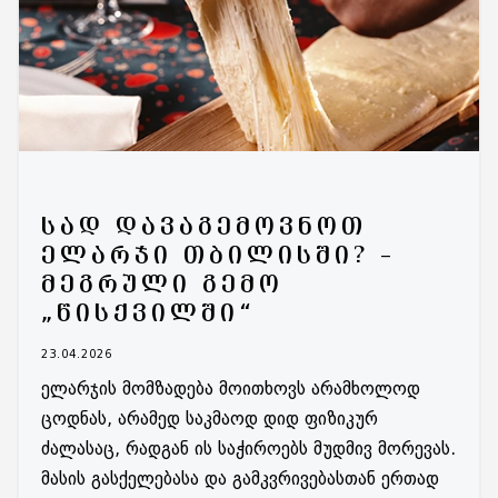
ᲡᲐᲓ ᲓᲐᲕᲐᲒᲔᲛᲝᲕᲜᲝᲗ
ᲔᲚᲐᲠᲯᲘ ᲗᲑᲘᲚᲘᲡᲨᲘ? –
ᲛᲔᲒᲠᲣᲚᲘ ᲒᲔᲛᲝ
„ᲬᲘᲡᲥᲕᲘᲚᲨᲘ“
23.04.2026
ელარჯის მომზადება მოითხოვს არამხოლოდ
ცოდნას, არამედ საკმაოდ დიდ ფიზიკურ
ძალასაც, რადგან ის საჭიროებს მუდმივ მორევას.
მასის გასქელებასა და გამკვრივებასთან ერთად