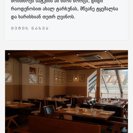
მოითხოვს ბატკნის ან ხბოს ხორცს, დიდი
რაოდენობით ახალ ტარხუნას, მწვანე ტყემალსა
და ხარისხიან თეთრ ღვინოს.
ᲛᲔᲢᲘᲡ ᲜᲐᲮᲕᲐ