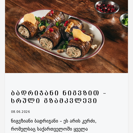
ᲑᲐᲓᲠᲘᲯᲐᲜᲘ ᲜᲘᲒᲕᲖᲘᲗ –
ᲡᲠᲣᲚᲘ ᲒᲖᲐᲛᲙᲕᲚᲔᲕᲘ
08.06.2026
ნიგვზიანი ბადრიჯანი – ეს არის კერძი,
რომელსაც საქართველოში ყველა