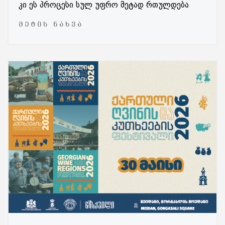
კი ეს პროცესი სულ უფრო მეტად რთულდება
ᲛᲔᲢᲘᲡ ᲜᲐᲮᲕᲐ