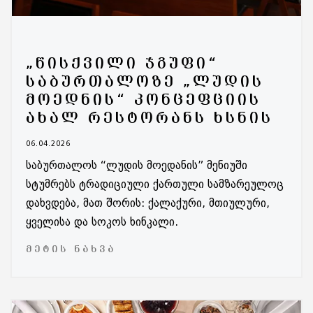
„ᲬᲘᲡᲥᲕᲘᲚᲘ ᲯᲒᲣᲤᲘ“
ᲡᲐᲑᲣᲠᲗᲐᲚᲝᲖᲔ „ᲚᲣᲓᲘᲡ
ᲛᲝᲔᲓᲜᲘᲡ“ ᲙᲝᲜᲪᲔᲤᲪᲘᲘᲡ
ᲐᲮᲐᲚ ᲠᲔᲡᲢᲝᲠᲐᲜᲡ ᲮᲡᲜᲘᲡ
06.04.2026
საბურთალოს “ლუდის მოედანის” მენიუში
სტუმრებს ტრადიციული ქართული სამზარეულოც
დახვდება, მათ შორის: ქალაქური, მთიულური,
ყველისა და სოკოს ხინკალი.
ᲛᲔᲢᲘᲡ ᲜᲐᲮᲕᲐ