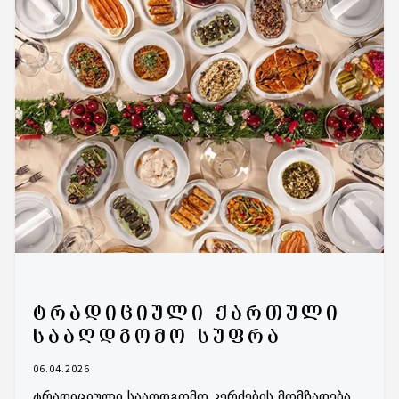
ᲢᲠᲐᲓᲘᲪᲘᲣᲚᲘ ᲥᲐᲠᲗᲣᲚᲘ
ᲡᲐᲐᲦᲓᲒᲝᲛᲝ ᲡᲣᲤᲠᲐ
06.04.2026
ტრადიციული სააღდგომო კერძების მომზადება