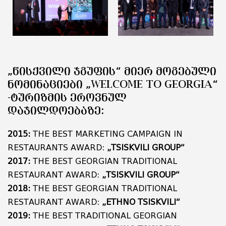
„ᲬᲘᲡᲥᲕᲘᲚᲘ ᲯᲒᲣᲤᲘᲡ“ ᲛᲘᲔᲠ ᲛᲝᲒᲔᲑᲣᲚᲘ
ᲜᲝᲛᲘᲜᲐᲪᲘᲔᲑᲘ „WELCOME TO GEORGIA“
-ᲢᲣᲠᲘᲖᲛᲘᲡ ᲔᲠᲝᲕᲜᲣᲚ
ᲓᲐᲯᲘᲚᲓᲝᲔᲑᲐᲖᲔ:
2015:
THE BEST MARKETING CAMPAIGN IN
RESTAURANTS AWARD:
„TSISKVILI GROUP“
2017:
THE BEST GEORGIAN TRADITIONAL
RESTAURANT AWARD:
„TSISKVILI GROUP“
2018:
THE BEST GEORGIAN TRADITIONAL
RESTAURANT AWARD:
„ETHNO TSISKVILI“
2019:
THE BEST TRADITIONAL GEORGIAN