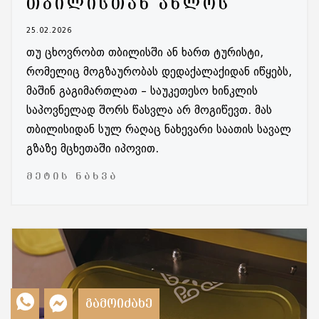
ᲗᲑᲘᲚᲘᲡᲗᲐᲜ ᲐᲮᲚᲝᲡ
25.02.2026
თუ ცხოვრობთ თბილისში ან ხართ ტურისტი,
რომელიც მოგზაურობას დედაქალაქიდან იწყებს,
მაშინ გაგიმართლათ – საუკეთესო ხინკლის
საპოვნელად შორს წასვლა არ მოგიწევთ. მას
თბილისიდან სულ რაღაც ნახევარი საათის სავალ
გზაზე მცხეთაში იპოვით.
ᲛᲔᲢᲘᲡ ᲜᲐᲮᲕᲐ
ᲒᲐᲛᲝᲘᲫᲐᲮᲔ