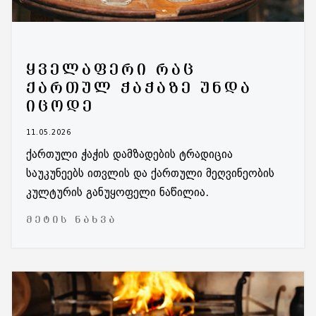
ᲧᲕᲔᲚᲐᲤᲔᲠᲘ ᲠᲐᲪ
ᲥᲐᲠᲗᲣᲚ ᲭᲐᲭᲐᲖᲔ ᲣᲜᲓᲐ
ᲘᲪᲝᲓᲔ
11.05.2026
ქართული ჭაჭის დამზადების ტრადიცია
საუკუნეებს ითვლის და ქართული მეღვინეობის
კულტურის განუყოფელი ნაწილია.
ᲛᲔᲢᲘᲡ ᲜᲐᲮᲕᲐ