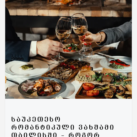
ᲡᲐᲣᲙᲔᲗᲔᲡᲝ
ᲠᲝᲛᲐᲜᲢᲘᲙᲣᲚᲘ ᲕᲐᲮᲨᲐᲛᲘ
ᲗᲑᲘᲚᲘᲡᲨᲘ – ᲠᲝᲒᲝᲠ