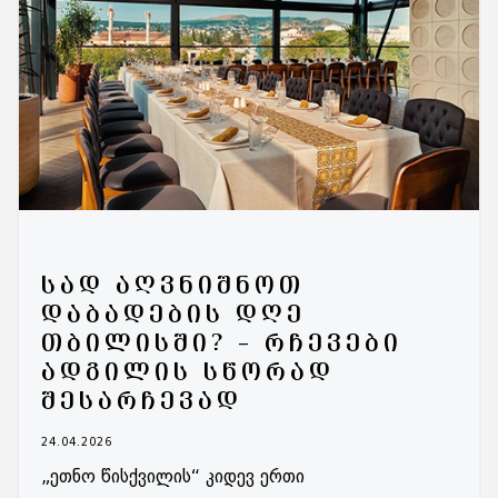
ᲡᲐᲓ ᲐᲦᲕᲜᲘᲨᲜᲝᲗ
ᲓᲐᲑᲐᲓᲔᲑᲘᲡ ᲓᲦᲔ
ᲗᲑᲘᲚᲘᲡᲨᲘ? – ᲠᲩᲔᲕᲔᲑᲘ
ᲐᲓᲒᲘᲚᲘᲡ ᲡᲬᲝᲠᲐᲓ
ᲨᲔᲡᲐᲠᲩᲔᲕᲐᲓ
24.04.2026
„ეთნო წისქვილის“ კიდევ ერთი