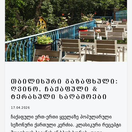
ᲗᲑᲘᲚᲘᲡᲣᲠᲘ ᲒᲐᲖᲐᲤᲮᲣᲚᲘ:
ᲦᲕᲘᲜᲝ, ᲩᲐᲥᲐᲤᲣᲚᲘ &
ᲢᲔᲠᲐᲡᲣᲚᲘ ᲡᲐᲦᲐᲛᲝᲔᲑᲘ
17.04.2026
ჩაქაფული ერთ-ერთი ყველაზე პოპულარული
სეზონური ქართული კერძია. კლასიკური რეცეპტი