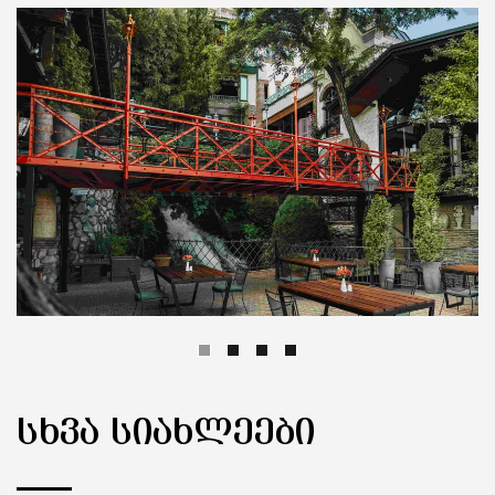
ᲡᲮᲕᲐ ᲡᲘᲐᲮᲚᲔᲔᲑᲘ