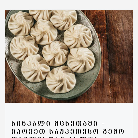
ᲮᲘᲜᲙᲐᲚᲘ ᲛᲪᲮᲔᲗᲐᲨᲘ –
ᲘᲞᲝᲕᲔᲗ ᲡᲐᲣᲙᲔᲗᲔᲡᲝ ᲒᲔᲛᲝ