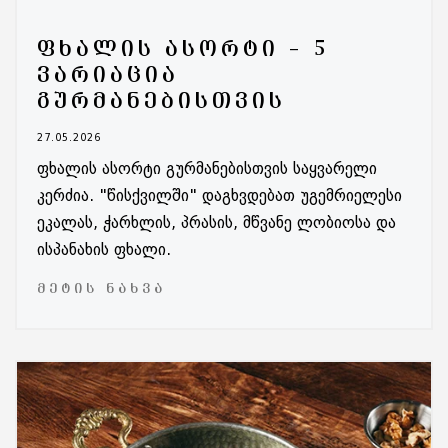
ᲤᲮᲐᲚᲘᲡ ᲐᲡᲝᲠᲢᲘ – 5
ᲕᲐᲠᲘᲐᲪᲘᲐ
ᲒᲣᲠᲛᲐᲜᲔᲑᲘᲡᲗᲕᲘᲡ
27.05.2026
ფხალის ასორტი გურმანებისთვის საყვარელი
კერძია. "წისქვილში" დაგხვდებათ უგემრიელესი
ეკალას, ჭარხლის, პრასის, მწვანე ლობიოსა და
ისპანახის ფხალი.
ᲛᲔᲢᲘᲡ ᲜᲐᲮᲕᲐ