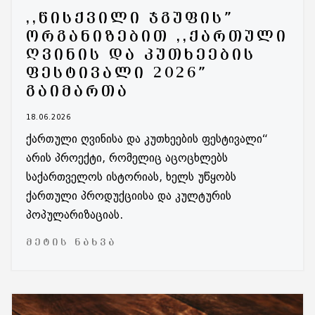
,,ᲬᲘᲡᲥᲕᲘᲚᲘ ᲯᲒᲣᲤᲘᲡ”
ᲝᲠᲒᲐᲜᲘᲖᲔᲑᲘᲗ ,,ᲥᲐᲠᲗᲣᲚᲘ
ᲦᲕᲘᲜᲘᲡ ᲓᲐ ᲙᲣᲗᲮᲔᲔᲑᲘᲡ
ᲤᲔᲡᲢᲘᲕᲐᲚᲘ 2026”
ᲒᲐᲘᲛᲐᲠᲗᲐ
18.06.2026
ქართული ღვინისა და კუთხეების ფესტივალი“
არის პროექტი, რომელიც აცოცხლებს
საქართველოს ისტორიას, ხელს უწყობს
ქართული პროდუქციისა და კულტურის
პოპულარიზაციას.
ᲛᲔᲢᲘᲡ ᲜᲐᲮᲕᲐ