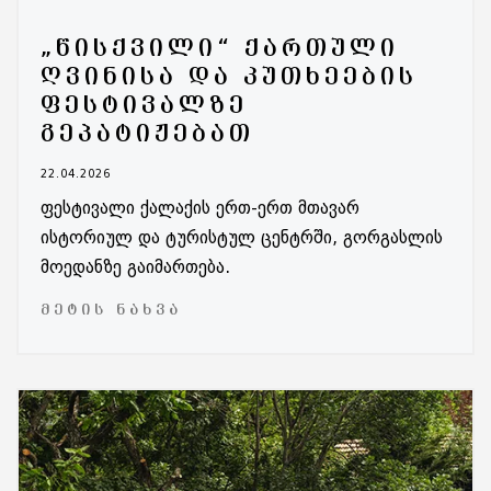
„ᲬᲘᲡᲥᲕᲘᲚᲘ“ ᲥᲐᲠᲗᲣᲚᲘ
ᲦᲕᲘᲜᲘᲡᲐ ᲓᲐ ᲙᲣᲗᲮᲔᲔᲑᲘᲡ
ᲤᲔᲡᲢᲘᲕᲐᲚᲖᲔ
ᲒᲔᲞᲐᲢᲘᲟᲔᲑᲐᲗ
22.04.2026
ფესტივალი ქალაქის ერთ-ერთ მთავარ
ისტორიულ და ტურისტულ ცენტრში, გორგასლის
მოედანზე გაიმართება.
ᲛᲔᲢᲘᲡ ᲜᲐᲮᲕᲐ