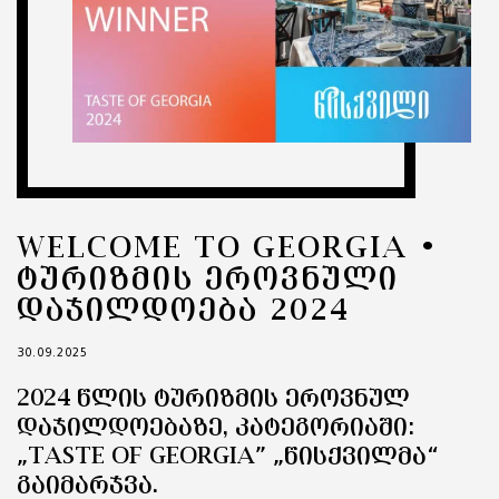
WELCOME TO GEORGIA •
ᲢᲣᲠᲘᲖᲛᲘᲡ ᲔᲠᲝᲕᲜᲣᲚᲘ
ᲓᲐᲯᲘᲚᲓᲝᲔᲑᲐ 2024
30.09.2025
2024 ᲬᲚᲘᲡ ᲢᲣᲠᲘᲖᲛᲘᲡ ᲔᲠᲝᲕᲜᲣᲚ
ᲓᲐᲯᲘᲚᲓᲝᲔᲑᲐᲖᲔ, ᲙᲐᲢᲔᲒᲝᲠᲘᲐᲨᲘ:
„TASTE OF GEORGIA” „ᲬᲘᲡᲥᲕᲘᲚᲛᲐ“
ᲒᲐᲘᲛᲐᲠᲯᲕᲐ.