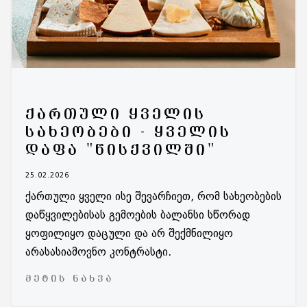
ᲥᲐᲠᲗᲣᲚᲘ ᲧᲕᲔᲚᲘᲡ
ᲡᲐᲮᲔᲝᲑᲔᲑᲘ - ᲧᲕᲔᲚᲘᲡ
ᲓᲐᲤᲐ "ᲬᲘᲡᲥᲕᲘᲚᲨᲘ"
25.02.2026
ქართული ყველი ისე შევარჩიეთ, რომ სახეობების
დაწყვილებისას გემოების ბალანსი სწორად
ყოფილიყო დაცული და არ შექმნილიყო
არასასიამოვნო კონტრასტი.
ᲛᲔᲢᲘᲡ ᲜᲐᲮᲕᲐ