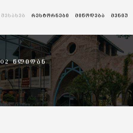
 ᲨᲔᲡᲐᲮᲔᲑ
ᲠᲔᲡᲢᲝᲠᲜᲔᲑᲘ
ᲛᲘᲬᲝᲓᲔᲑᲐ
ᲛᲔᲜᲘᲣ
002 ᲬᲚᲘᲓᲐᲜ