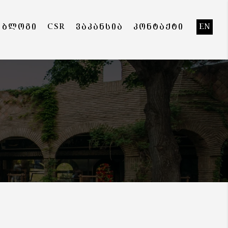
ᲑᲚᲝᲒᲘ
CSR
ᲕᲐᲙᲐᲜᲡᲘᲐ
ᲙᲝᲜᲢᲐᲥᲢᲘ
EN