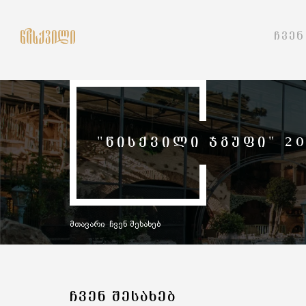
ᲩᲕᲔᲜ
"ᲬᲘᲡᲥᲕᲘᲚᲘ ᲯᲒᲣᲤᲘ" 2
მთავარი
ჩვენ შესახებ
ᲩᲕᲔᲜ ᲨᲔᲡᲐᲮᲔᲑ