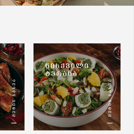
ᲬᲘᲡᲥᲕᲘᲚᲘ
ᲢᲔᲠᲐᲡᲐ
ᲛᲔᲢᲘᲡ ᲜᲐᲮᲕᲐ
ᲛᲔᲢᲘᲡ ᲜᲐᲮᲕᲐ