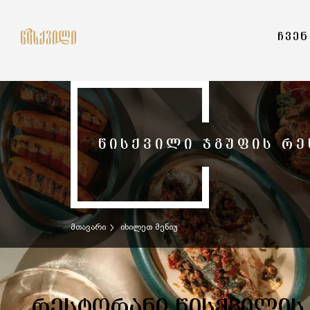
ᲩᲕᲔᲜ
ᲬᲘᲡᲥᲕᲘᲚᲘ ᲯᲒᲣᲤᲘᲡ ᲠᲔ
მთავარი
იხილეთ მენიუ
ᲠᲔᲡᲢᲝᲠᲐᲜᲘ ᲬᲘᲡᲥᲕᲘᲚᲘᲡ 