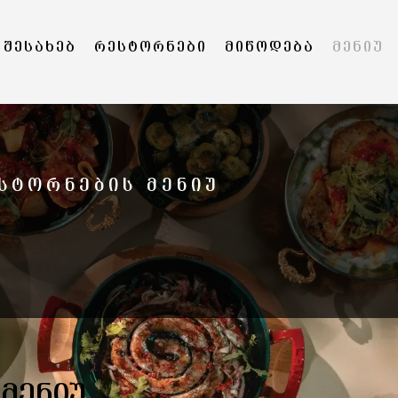
 ᲨᲔᲡᲐᲮᲔᲑ
ᲠᲔᲡᲢᲝᲠᲜᲔᲑᲘ
ᲛᲘᲬᲝᲓᲔᲑᲐ
ᲛᲔᲜᲘᲣ
ᲡᲢᲝᲠᲜᲔᲑᲘᲡ ᲛᲔᲜᲘᲣ
ᲛᲔᲜᲘᲣ