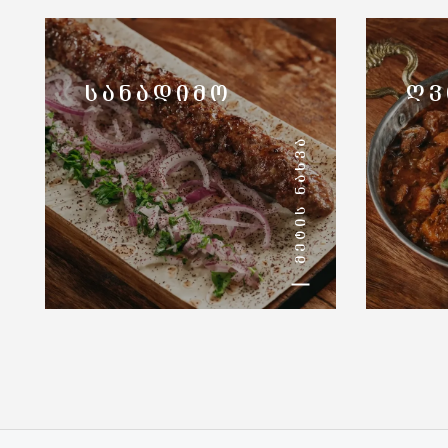
ᲡᲐᲜᲐᲓᲘᲛᲝ
ᲦᲕ
ᲛᲔᲢᲘᲡ ᲜᲐᲮᲕᲐ