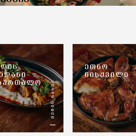
ᲓᲘᲡ
ᲔᲗᲜᲝ
ᲔᲓᲐᲜᲘ
ᲬᲘᲡᲥᲕᲘᲚᲘ
ᲛᲔᲢᲘᲡ ᲜᲐᲮᲕᲐ
ᲑᲣᲠᲗᲐᲚᲝ