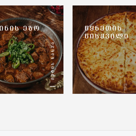
ᲘᲜᲘᲡ ᲔᲖᲝ
ᲬᲧᲜᲔᲗᲘᲡ
ᲬᲘᲡᲥᲕᲘᲚᲘ
ᲛᲔᲢᲘᲡ ᲜᲐᲮᲕᲐ