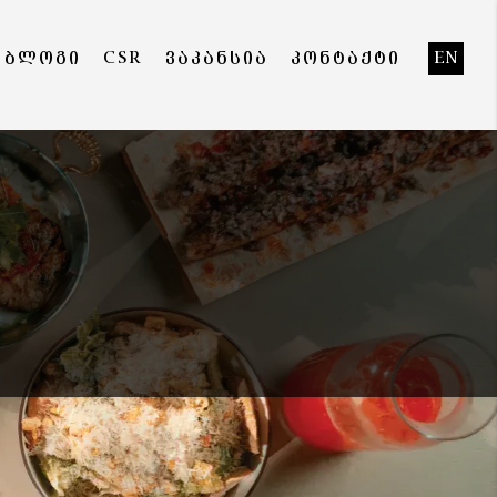
ᲑᲚᲝᲒᲘ
CSR
ᲕᲐᲙᲐᲜᲡᲘᲐ
ᲙᲝᲜᲢᲐᲥᲢᲘ
EN