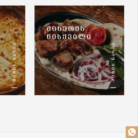
ᲛᲪᲮᲔᲗᲘᲡ
ᲬᲘᲡᲥᲕᲘᲚᲘ
ᲛᲔᲢᲘᲡ ᲜᲐᲮᲕᲐ
ᲛᲔᲢᲘᲡ ᲜᲐᲮᲕᲐ