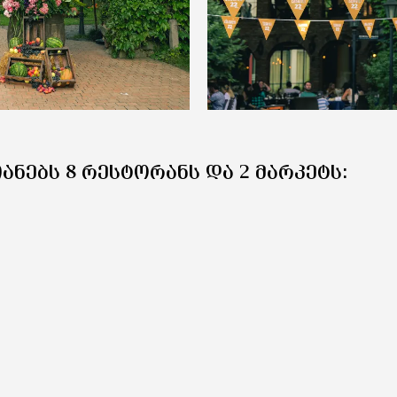
ᲐᲜᲔᲑᲡ 8 ᲠᲔᲡᲢᲝᲠᲐᲜᲡ ᲓᲐ 2 ᲛᲐᲠᲙᲔᲢᲡ: