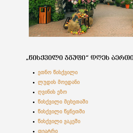
„ᲬᲘᲡᲥᲕᲘᲚᲘ ᲯᲒᲣᲤᲘ“ ᲓᲦᲔᲡ ᲐᲔᲠᲗᲘ
ეთნო წისქვილი
ლუდის მოედანი
ღვინის ეზო
წისქვილი მცხეთაში
წისქვილი წყნეთში
წისქვილი ვაკეში
თეატრი