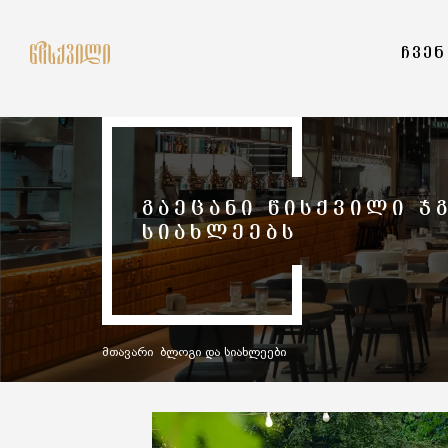
ᲩᲕᲔᲜ
ᲒᲐᲔᲪᲐᲜᲘ ᲬᲘᲡᲥᲕᲘᲚᲘ Ჯ
ᲡᲘᲐᲮᲚᲔᲔᲑᲡ
მთავარი
ბლოგი და სიახლეები