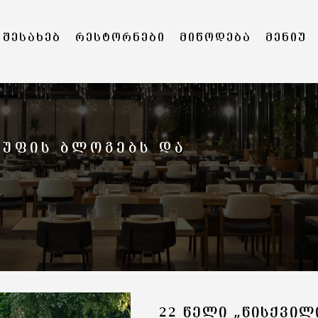
 ᲨᲔᲡᲐᲮᲔᲑ
ᲠᲔᲡᲢᲝᲠᲜᲔᲑᲘ
ᲛᲘᲬᲝᲓᲔᲑᲐ
ᲛᲔᲜᲘᲣ
ᲒᲣᲤᲘᲡ ᲑᲚᲝᲒᲔᲑᲡ ᲓᲐ
22 ᲬᲔᲚᲘ „ᲬᲘᲡᲥᲕᲘᲚ