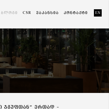
ᲑᲚᲝᲒᲘ
CSR
ᲕᲐᲙᲐᲜᲡᲘᲐ
ᲙᲝᲜᲢᲐᲥᲢᲘ
EN
Ი ᲯᲒᲣᲤᲗᲐᲜ“ ᲔᲠᲗᲐᲓ –