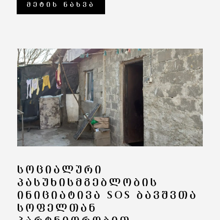
ᲛᲔᲢᲘᲡ ᲜᲐᲮᲕᲐ
ᲡᲝᲪᲘᲐᲚᲣᲠᲘ
ᲞᲐᲡᲣᲮᲘᲡᲛᲒᲔᲑᲚᲝᲑᲘᲡ
ᲘᲜᲘᲪᲘᲐᲢᲘᲕᲐ SOS ᲑᲐᲕᲨᲕᲗᲐ
ᲡᲝᲤᲔᲚᲗᲐᲜ