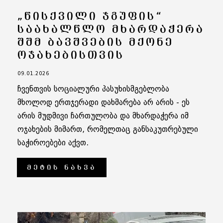
„ᲬᲘᲡᲥᲕᲘᲚᲘ ᲯᲒᲣᲤᲘᲡ“
ᲡᲐᲐᲮᲐᲚᲬᲚᲝ ᲛᲮᲐᲠᲓᲐᲭᲔᲠᲐ
ᲨᲨᲛ ᲑᲐᲕᲨᲕᲔᲑᲘᲡ ᲛᲥᲝᲜᲔ
ᲝᲯᲐᲮᲔᲑᲘᲡᲗᲕᲘᲡ
09.01.2026
ჩვენთვის სოციალური პასუხისმგებლობა
მხოლოდ ერთჯერადი დახმარება არ არის - ეს
არის მუდმივი ჩართულობა და მხარდაჭერა იმ
ოჯახების მიმართ, რომელთაც განსაკუთრებული
საჭიროებები აქვთ.
ᲛᲔᲢᲘᲡ ᲜᲐᲮᲕᲐ