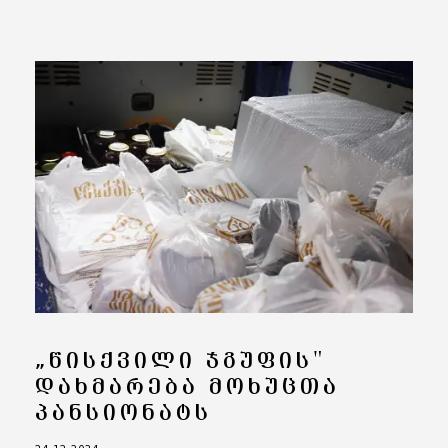
„ᲬᲘᲡᲥᲕᲘᲚᲘ ᲯᲒᲣᲤᲘᲡ"
ᲓᲐᲮᲛᲐᲠᲔᲑᲐ ᲛᲝᲮᲣᲪᲗᲐ
ᲞᲐᲜᲡᲘᲝᲜᲐᲢᲡ