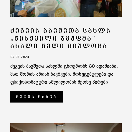
ᲫᲔᲒᲕᲘᲡ ᲑᲐᲕᲨᲕᲗᲐ ᲡᲐᲮᲚᲡ
„ᲬᲘᲡᲥᲕᲘᲚᲘ ᲯᲒᲣᲤᲛᲐ"
ᲐᲮᲐᲚᲘ ᲬᲔᲚᲘ ᲛᲘᲣᲚᲝᲪᲐ
05.01.2024
ძეგვის ბავშვთა სახლში ცხოვრობს 80 ადამიანი.
მათ შორის არიან ბავშვები, მოხუცებულები და
ფსიქოსომატური აშლილობის მქონე პირები
ᲛᲔᲢᲘᲡ ᲜᲐᲮᲕᲐ