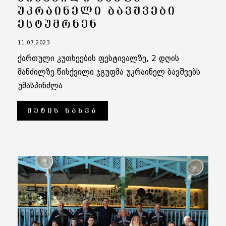
ᲣᲙᲠᲐᲘᲜᲔᲚᲘ ᲑᲐᲕᲨᲕᲔᲑᲘ
ᲔᲡᲢᲣᲛᲠᲜᲔᲜ
11.07.2023
ქართული კუთხეების ფესტივალზე, 2 დღის
მანძილზე წისქვილი ჯგუფმა უკრაინელ ბავშვებს
უმასპინძლა
ᲛᲔᲢᲘᲡ ᲜᲐᲮᲕᲐ