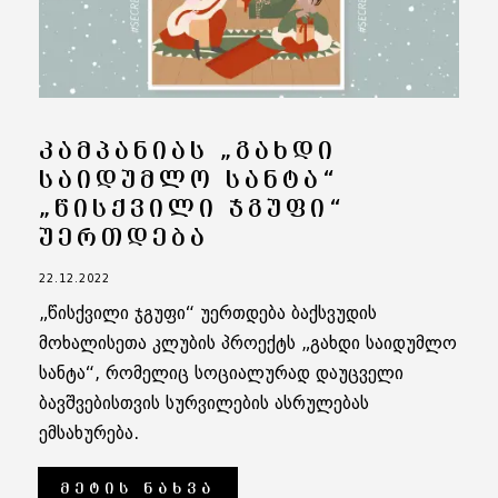
ᲙᲐᲛᲞᲐᲜᲘᲐᲡ „ᲒᲐᲮᲓᲘ
ᲡᲐᲘᲓᲣᲛᲚᲝ ᲡᲐᲜᲢᲐ“
„ᲬᲘᲡᲥᲕᲘᲚᲘ ᲯᲒᲣᲤᲘ“
ᲣᲔᲠᲗᲓᲔᲑᲐ
22.12.2022
„წისქვილი ჯგუფი“ უერთდება ბაქსვუდის
მოხალისეთა კლუბის პროექტს „გახდი საიდუმლო
სანტა“, რომელიც სოციალურად დაუცველი
ბავშვებისთვის სურვილების ასრულებას
ემსახურება.
ᲛᲔᲢᲘᲡ ᲜᲐᲮᲕᲐ