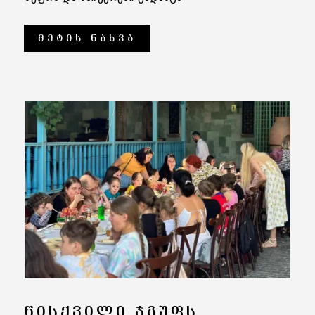
ᲛᲔᲢᲘᲡ ᲜᲐᲮᲕᲐ
ᲬᲘᲡᲥᲕᲘᲚᲘ ᲯᲒᲣᲤᲡ