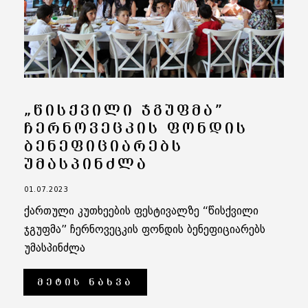
„ᲬᲘᲡᲥᲕᲘᲚᲘ ᲯᲒᲣᲤᲛᲐ”
ᲩᲔᲠᲜᲝᲕᲔᲪᲙᲘᲡ ᲤᲝᲜᲓᲘᲡ
ᲑᲔᲜᲔᲤᲘᲪᲘᲐᲠᲔᲑᲡ
ᲣᲛᲐᲡᲞᲘᲜᲫᲚᲐ
01.07.2023
ქართული კუთხეების ფესტივალზე “წისქვილი
ჯგუფმა” ჩერნოვეცკის ფონდის ბენეფიციარებს
უმასპინძლა
ᲛᲔᲢᲘᲡ ᲜᲐᲮᲕᲐ