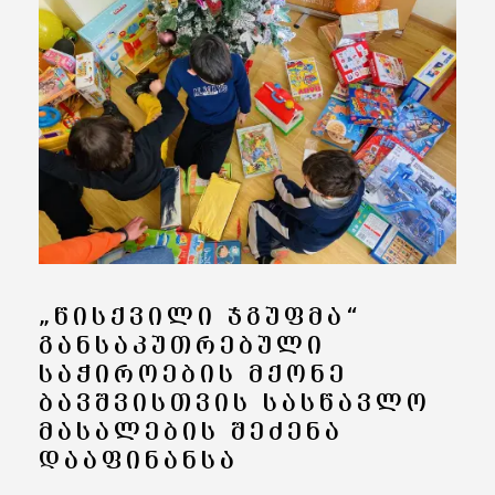
„ᲬᲘᲡᲥᲕᲘᲚᲘ ᲯᲒᲣᲤᲛᲐ“
ᲒᲐᲜᲡᲐᲙᲣᲗᲠᲔᲑᲣᲚᲘ
ᲡᲐᲭᲘᲠᲝᲔᲑᲘᲡ ᲛᲥᲝᲜᲔ
ᲑᲐᲕᲨᲕᲘᲡᲗᲕᲘᲡ ᲡᲐᲡᲬᲐᲕᲚᲝ
ᲛᲐᲡᲐᲚᲔᲑᲘᲡ ᲨᲔᲫᲔᲜᲐ
ᲓᲐᲐᲤᲘᲜᲐᲜᲡᲐ