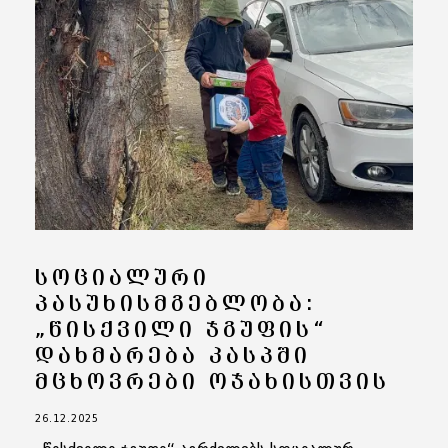
ᲡᲝᲪᲘᲐᲚᲣᲠᲘ
ᲞᲐᲡᲣᲮᲘᲡᲛᲒᲔᲑᲚᲝᲑᲐ:
„ᲬᲘᲡᲥᲕᲘᲚᲘ ᲯᲒᲣᲤᲘᲡ“
ᲓᲐᲮᲛᲐᲠᲔᲑᲐ ᲙᲐᲡᲞᲨᲘ
ᲛᲪᲮᲝᲕᲠᲔᲑᲘ ᲝᲯᲐᲮᲘᲡᲗᲕᲘᲡ
26.12.2025