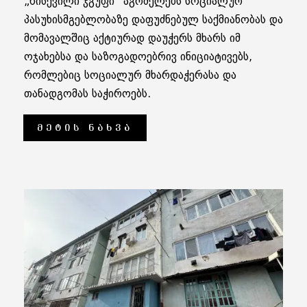
„წისქვილი ჯგუფი“ აგრძელებს სოციალურ
პასუხისმგებლობაზე დაფუძნებულ საქმიანობას და
მომავალშიც აქტიურად დაუჭერს მხარს იმ
ოჯახებსა და საზოგადოებრივ ინიციატივებს,
რომლებიც სოციალურ მხარდაჭერასა და
თანადგომას საჭიროებს.
ᲛᲔᲢᲘᲡ ᲜᲐᲮᲕᲐ