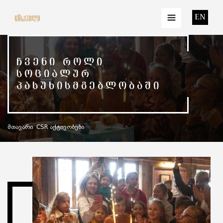
EN
ᲩᲕᲔᲜᲘ ᲠᲝᲚᲘ
ᲡᲝᲪᲘᲐᲚᲣᲠ
ᲞᲐᲡᲣᲮᲘᲡᲛᲒᲔᲑᲚᲝᲑᲐᲨᲘ
მთავარი
CSR აქტივობები