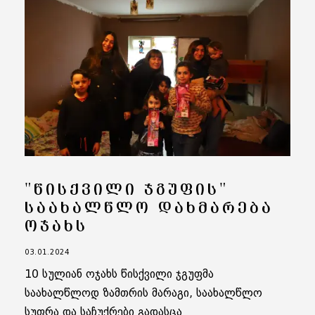
"ᲬᲘᲡᲥᲕᲘᲚᲘ ᲯᲒᲣᲤᲘᲡ"
ᲡᲐᲐᲮᲐᲚᲬᲚᲝ ᲓᲐᲮᲛᲐᲠᲔᲑᲐ
ᲝᲯᲐᲮᲡ
03.01.2024
10 სულიან ოჯახს წისქვილი ჯგუფმა
საახალწლოდ ზამთრის მარაგი, საახალწლო
სუფრა და საჩუქრები გადასცა