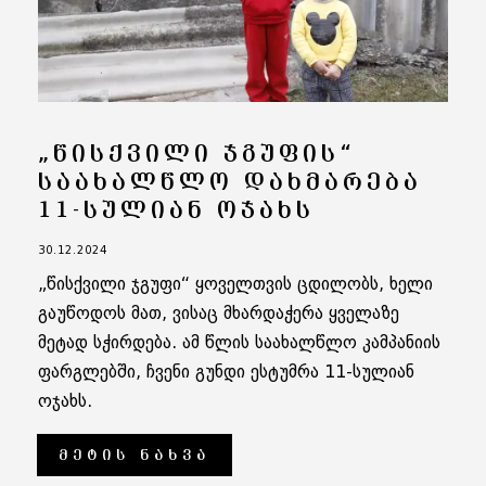
„ᲬᲘᲡᲥᲕᲘᲚᲘ ᲯᲒᲣᲤᲘᲡ“
ᲡᲐᲐᲮᲐᲚᲬᲚᲝ ᲓᲐᲮᲛᲐᲠᲔᲑᲐ
11-ᲡᲣᲚᲘᲐᲜ ᲝᲯᲐᲮᲡ
30.12.2024
„წისქვილი ჯგუფი“ ყოველთვის ცდილობს, ხელი
გაუწოდოს მათ, ვისაც მხარდაჭერა ყველაზე
მეტად სჭირდება. ამ წლის საახალწლო კამპანიის
ფარგლებში, ჩვენი გუნდი ესტუმრა 11-სულიან
ოჯახს.
ᲛᲔᲢᲘᲡ ᲜᲐᲮᲕᲐ