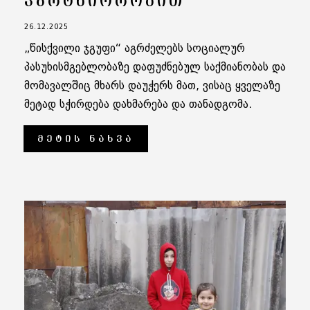
ᲞᲐᲠᲢᲜᲘᲝᲠᲝᲑᲘᲗ
26.12.2025
„წისქვილი ჯგუფი“ აგრძელებს სოციალურ
პასუხისმგებლობაზე დაფუძნებულ საქმიანობას და
მომავალშიც მხარს დაუჭერს მათ, ვისაც ყველაზე
მეტად სჭირდება დახმარება და თანადგომა.
ᲛᲔᲢᲘᲡ ᲜᲐᲮᲕᲐ