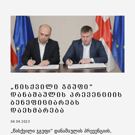
„ᲬᲘᲡᲥᲕᲘᲚᲘ ᲯᲒᲣᲤᲘ“
ᲓᲐᲜᲐᲨᲐᲣᲚᲘᲡ ᲞᲠᲔᲕᲔᲜᲪᲘᲘᲡ
ᲑᲔᲜᲔᲤᲘᲪᲘᲐᲠᲔᲑᲡ
ᲓᲐᲔᲮᲛᲐᲠᲔᲑᲐ
04.04.2023
„წისქვილი ჯგუფი“ დანაშაულის პრევენციის,