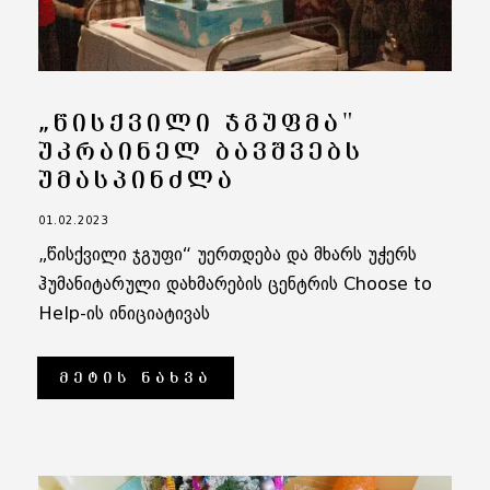
„ᲬᲘᲡᲥᲕᲘᲚᲘ ᲯᲒᲣᲤᲛᲐ"
ᲣᲙᲠᲐᲘᲜᲔᲚ ᲑᲐᲕᲨᲕᲔᲑᲡ
ᲣᲛᲐᲡᲞᲘᲜᲫᲚᲐ
01.02.2023
„წისქვილი ჯგუფი“ უერთდება და მხარს უჭერს
ჰუმანიტარული დახმარების ცენტრის Choose to
Help-ის ინიციატივას
ᲛᲔᲢᲘᲡ ᲜᲐᲮᲕᲐ