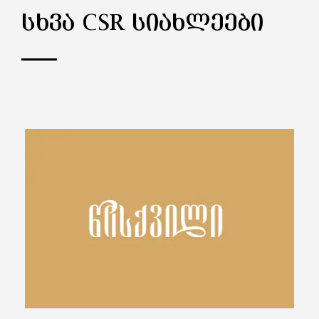
ᲡᲮᲕᲐ CSR ᲡᲘᲐᲮᲚᲔᲔᲑᲘ