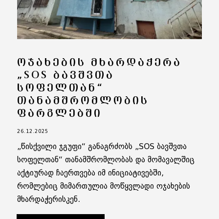
ᲝᲯᲐᲮᲔᲑᲘᲡ ᲛᲮᲐᲠᲓᲐᲭᲔᲠᲐ
„SOS ᲑᲐᲕᲨᲕᲗᲐ
ᲡᲝᲤᲔᲚᲗᲐᲜ“
ᲗᲐᲜᲐᲛᲨᲠᲝᲛᲚᲝᲑᲘᲡ
ᲤᲐᲠᲒᲚᲔᲑᲨᲘ
26.12.2025
„წისქვილი ჯგუფი“ განაგრძობს „SOS ბავშვთა
სოფელთან“ თანამშრომლობას და მომავალშიც
აქტიურად ჩაერთვება იმ ინიციატივებში,
რომლებიც მიმართულია მოწყვლადი ოჯახების
მხარდაჭერისკენ.