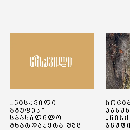
„ᲬᲘᲡᲥᲕᲘᲚᲘ
ᲡᲝᲪᲘ
ᲯᲒᲣᲤᲘᲡ“
ᲞᲐᲡᲣ
ᲡᲐᲐᲮᲐᲚᲬᲚᲝ
„ᲬᲘᲡ
ᲛᲮᲐᲠᲓᲐᲭᲔᲠᲐ ᲨᲨᲛ
ᲯᲒᲣᲤ