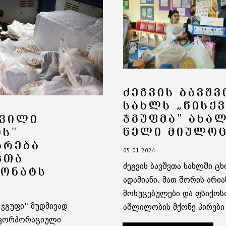
ᲫᲔᲒᲕᲘᲡ ᲑᲐᲕᲨᲕ
ᲡᲐᲮᲚᲡ „ᲬᲘᲡᲥ
ᲯᲒᲣᲤᲛᲐ" ᲐᲮᲐ
ᲥᲕᲘᲚᲘ
ᲬᲔᲚᲘ ᲛᲘᲣᲚᲝ
ᲘᲡ"
ᲐᲠᲔᲑᲐ
05.01.2024
ᲪᲗᲐ
ძეგვის ბავშვთა სახლში ც
ᲘᲝᲜᲐᲢᲡ
ადამიანი. მათ შორის არიან
მოხუცებულები და ფსიქოს
 ჯგუფი" მუდმივად
აშლილობის მქონე პირები
კორპორაციული