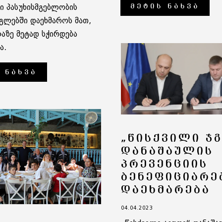
ᲛᲔᲢᲘᲡ ᲜᲐᲮᲕᲐ
 პასუხისმგებლობის
გლებში დაეხმაროს მათ,
ლაზე მეტად სჭირდება
ა.
 ᲜᲐᲮᲕᲐ
„ᲬᲘᲡᲥᲕᲘᲚᲘ Ჯ
ᲓᲐᲜᲐᲨᲐᲣᲚᲘᲡ
ᲞᲠᲔᲕᲔᲜᲪᲘᲘᲡ
ᲑᲔᲜᲔᲤᲘᲪᲘᲐᲠᲔ
ᲓᲐᲔᲮᲛᲐᲠᲔᲑᲐ
04.04.2023