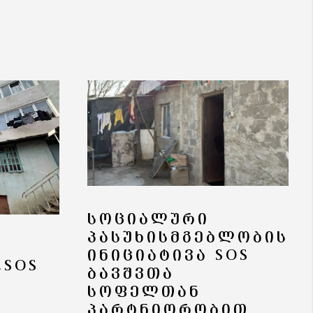
ᲡᲝᲪᲘᲐᲚᲣᲠᲘ
ᲞᲐᲡᲣᲮᲘᲡᲛᲒᲔᲑᲚᲝᲑᲘᲡ
ᲘᲜᲘᲪᲘᲐᲢᲘᲕᲐ SOS
„SOS
ᲑᲐᲕᲨᲕᲗᲐ
ᲡᲝᲤᲔᲚᲗᲐᲜ
ᲞᲐᲠᲢᲜᲘᲝᲠᲝᲑᲘᲗ