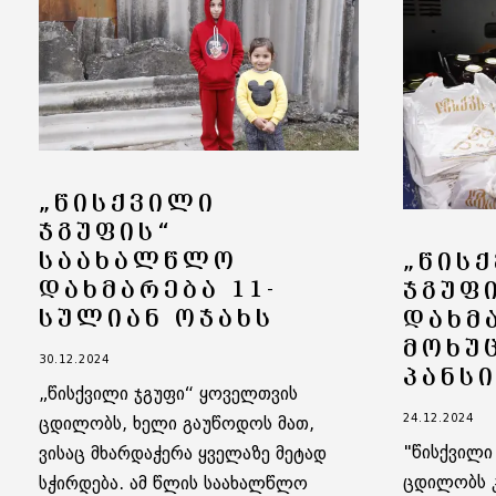
„ᲬᲘᲡᲥᲕᲘᲚᲘ
ᲯᲒᲣᲤᲘᲡ“
ᲡᲐᲐᲮᲐᲚᲬᲚᲝ
„ᲬᲘᲡ
ᲓᲐᲮᲛᲐᲠᲔᲑᲐ 11-
ᲯᲒᲣᲤ
ᲡᲣᲚᲘᲐᲜ ᲝᲯᲐᲮᲡ
ᲓᲐᲮᲛ
ᲛᲝᲮᲣ
30.12.2024
ᲞᲐᲜᲡ
„წისქვილი ჯგუფი“ ყოველთვის
24.12.2024
ცდილობს, ხელი გაუწოდოს მათ,
"წისქვილი
ვისაც მხარდაჭერა ყველაზე მეტად
ცდილობს 
სჭირდება. ამ წლის საახალწლო