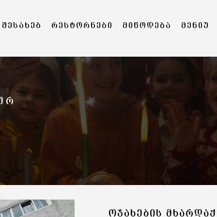
 ᲨᲔᲡᲐᲮᲔᲑ
ᲠᲔᲡᲢᲝᲠᲜᲔᲑᲘ
ᲛᲘᲬᲝᲓᲔᲑᲐ
ᲛᲔᲜᲘᲣ
ᲣᲠ
ᲝᲯᲐᲮᲔᲑᲘᲡ ᲛᲮᲐᲠᲓᲐᲭ