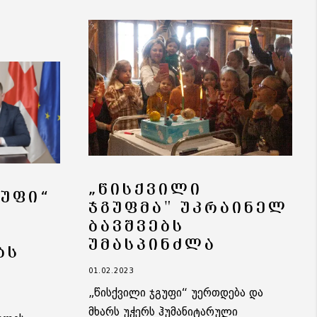
„ᲬᲘᲡᲥᲕᲘᲚᲘ
ᲒᲣᲤᲘ“
ᲯᲒᲣᲤᲛᲐ" ᲣᲙᲠᲐᲘᲜᲔᲚ
ᲑᲐᲕᲨᲕᲔᲑᲡ
ᲣᲛᲐᲡᲞᲘᲜᲫᲚᲐ
ᲑᲡ
01.02.2023
„წისქვილი ჯგუფი“ უერთდება და
მხარს უჭერს ჰუმანიტარული