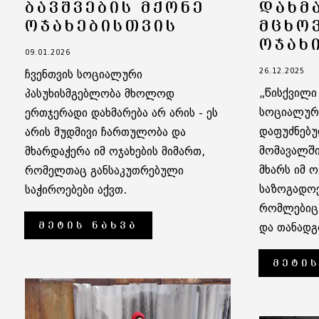
ᲑᲐᲕᲨᲕᲔᲑᲘᲡ ᲛᲥᲝᲜᲔ
ᲓᲐᲮᲛ
ᲝᲯᲐᲮᲔᲑᲘᲡᲗᲕᲘᲡ
ᲛᲪᲮᲝ
ᲝᲯᲐᲮ
09.01.2026
26.12.2025
ჩვენთვის სოციალური
„წისქვილი
პასუხისმგებლობა მხოლოდ
სოციალურ 
ერთჯერადი დახმარება არ არის - ეს
დაფუძნებუ
არის მუდმივი ჩართულობა და
მომავალში
მხარდაჭერა იმ ოჯახების მიმართ,
მხარს იმ ო
რომელთაც განსაკუთრებული
საზოგადოე
საჭიროებები აქვთ.
რომლებიც
ᲛᲔᲢᲘᲡ ᲜᲐᲮᲕᲐ
და თანადგ
ᲛᲔᲢᲘᲡ