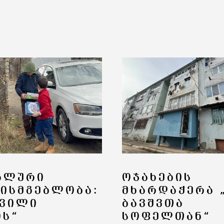
ᲐᲚᲣᲠᲘ
ᲝᲯᲐᲮᲔᲑᲘᲡ
ᲮᲘᲡᲛᲒᲔᲑᲚᲝᲑᲐ:
ᲛᲮᲐᲠᲓᲐᲭᲔᲠᲐ 
ᲥᲕᲘᲚᲘ
ᲑᲐᲕᲨᲕᲗᲐ
ᲘᲡ“
ᲡᲝᲤᲔᲚᲗᲐᲜ“