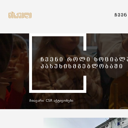
ᲩᲕᲔᲜ
ᲩᲕᲔᲜᲘ ᲠᲝᲚᲘ ᲡᲝᲪᲘᲐᲚ
ᲞᲐᲡᲣᲮᲘᲡᲛᲒᲔᲑᲚᲝᲑᲐᲨᲘ
მთავარი
CSR აქტივობები