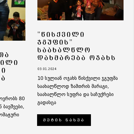
"ᲬᲘᲡᲥᲕᲘᲚᲘ
ᲯᲒᲣᲤᲘᲡ"
ᲡᲐᲐᲮᲐᲚᲬᲚᲝ
ᲗᲐ
ᲓᲐᲮᲛᲐᲠᲔᲑᲐ ᲝᲯᲐᲮᲡ
ᲕᲘᲚᲘ
ᲚᲘ
03.01.2024
ᲪᲐ
10 სულიან ოჯახს წისქვილი ჯგუფმა
საახალწლოდ ზამთრის მარაგი,
საახალწლო სუფრა და საჩუქრები
ხოვრობს 80
გადასცა
 ბავშვები,
ომატური
ᲛᲔᲢᲘᲡ ᲜᲐᲮᲕᲐ