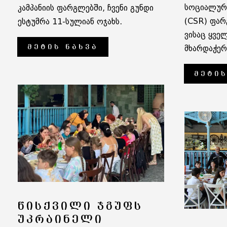
სოციალური
კამპანიის ფარგლებში, ჩვენი გუნდი
(CSR) ფარ
ესტუმრა 11-სულიან ოჯახს.
ვისაც ყვე
ᲛᲔᲢᲘᲡ ᲜᲐᲮᲕᲐ
მხარდაჭერ
ᲛᲔᲢᲘᲡ
ᲬᲘᲡᲥᲕᲘᲚᲘ ᲯᲒᲣᲤᲡ
ᲣᲙᲠᲐᲘᲜᲔᲚᲘ