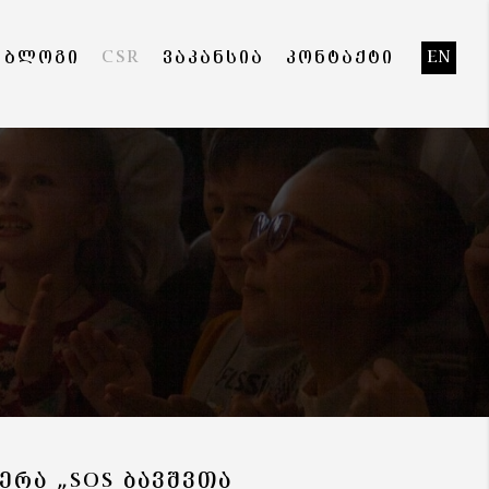
ᲑᲚᲝᲒᲘ
CSR
ᲕᲐᲙᲐᲜᲡᲘᲐ
ᲙᲝᲜᲢᲐᲥᲢᲘ
EN
ᲔᲠᲐ „SOS ᲑᲐᲕᲨᲕᲗᲐ