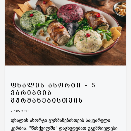
ᲤᲮᲐᲚᲘᲡ ᲐᲡᲝᲠᲢᲘ – 5
ᲕᲐᲠᲘᲐᲪᲘᲐ
ᲒᲣᲠᲛᲐᲜᲔᲑᲘᲡᲗᲕᲘᲡ
27.05.2026
ფხალის ასორტი გურმანებისთვის საყვარელი
კერძია. "წისქვილში" დაგხვდებათ უგემრიელესი