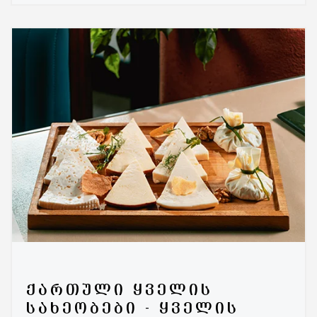
ᲥᲐᲠᲗᲣᲚᲘ ᲧᲕᲔᲚᲘᲡ
ᲡᲐᲮᲔᲝᲑᲔᲑᲘ - ᲧᲕᲔᲚᲘᲡ