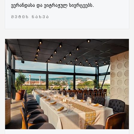
ვერანდასა და ვიტრაჟულ სივრცეებს.
ᲛᲔᲢᲘᲡ ᲜᲐᲮᲕᲐ