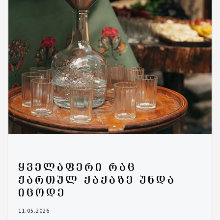
ᲧᲕᲔᲚᲐᲤᲔᲠᲘ ᲠᲐᲪ
ᲥᲐᲠᲗᲣᲚ ᲭᲐᲭᲐᲖᲔ ᲣᲜᲓᲐ
ᲘᲪᲝᲓᲔ
11.05.2026