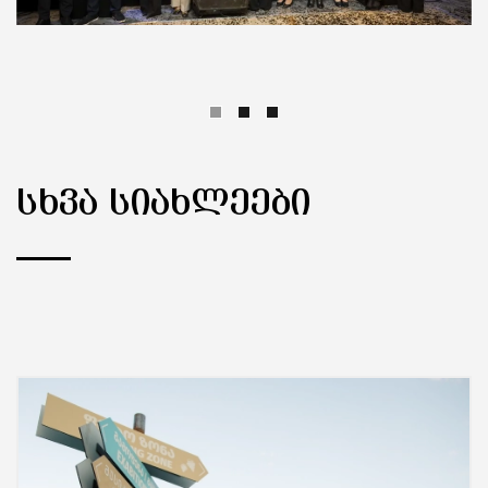
ᲡᲮᲕᲐ ᲡᲘᲐᲮᲚᲔᲔᲑᲘ