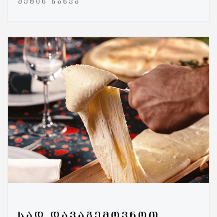
ᲛᲔᲢᲘᲡ ᲜᲐᲮᲕᲐ
ᲡᲐᲓ ᲓᲐᲕᲐᲒᲔᲛᲝᲕᲜᲝᲗ