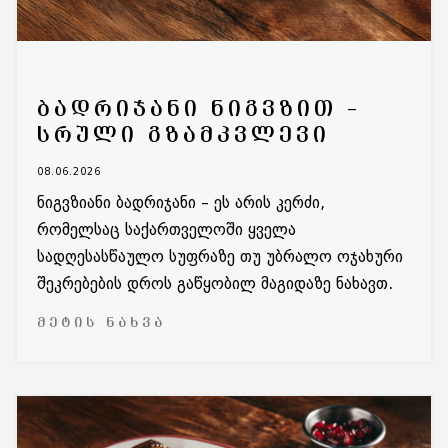
ᲑᲐᲓᲠᲘᲯᲐᲜᲘ ᲜᲘᲒᲕᲖᲘᲗ –
ᲡᲠᲣᲚᲘ ᲒᲖᲐᲛᲙᲕᲚᲔᲕᲘ
08.06.2026
ნიგვზიანი ბადრიჯანი – ეს არის კერძი,
რომელსაც საქართველოში ყველა
სადღესასწაულო სუფრაზე თუ უბრალო ოჯახური
შეკრებების დროს გაწყობილ მაგიდაზე ნახავთ.
ᲛᲔᲢᲘᲡ ᲜᲐᲮᲕᲐ