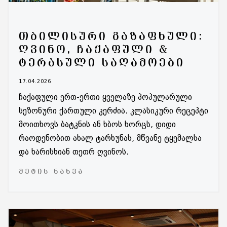
ᲗᲑᲘᲚᲘᲡᲣᲠᲘ ᲒᲐᲖᲐᲤᲮᲣᲚᲘ:
ᲦᲕᲘᲜᲝ, ᲩᲐᲥᲐᲤᲣᲚᲘ &
ᲢᲔᲠᲐᲡᲣᲚᲘ ᲡᲐᲦᲐᲛᲝᲔᲑᲘ
17.04.2026
ჩაქაფული ერთ-ერთი ყველაზე პოპულარული
სეზონური ქართული კერძია. კლასიკური რეცეპტი
მოითხოვს ბატკნის ან ხბოს ხორცს, დიდი
რაოდენობით ახალ ტარხუნას, მწვანე ტყემალსა
და ხარისხიან თეთრ ღვინოს.
ᲛᲔᲢᲘᲡ ᲜᲐᲮᲕᲐ