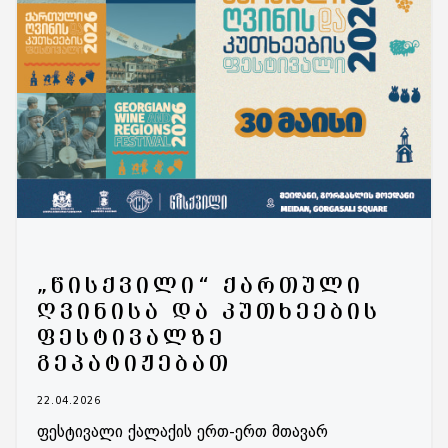
„ᲬᲘᲡᲥᲕᲘᲚᲘ“ ᲥᲐᲠᲗᲣᲚᲘ
ᲦᲕᲘᲜᲘᲡᲐ ᲓᲐ ᲙᲣᲗᲮᲔᲔᲑᲘᲡ
ᲤᲔᲡᲢᲘᲕᲐᲚᲖᲔ
ᲒᲔᲞᲐᲢᲘᲟᲔᲑᲐᲗ
22.04.2026
ფესტივალი ქალაქის ერთ-ერთ მთავარ