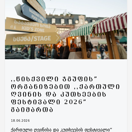
,,ᲬᲘᲡᲥᲕᲘᲚᲘ ᲯᲒᲣᲤᲘᲡ”
ᲝᲠᲒᲐᲜᲘᲖᲔᲑᲘᲗ ,,ᲥᲐᲠᲗᲣᲚᲘ
ᲦᲕᲘᲜᲘᲡ ᲓᲐ ᲙᲣᲗᲮᲔᲔᲑᲘᲡ
ᲤᲔᲡᲢᲘᲕᲐᲚᲘ 2026”
ᲒᲐᲘᲛᲐᲠᲗᲐ
18.06.2026
ქართული ღვინისა და კუთხეების ფესტივალი“