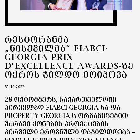
ᲠᲔᲡᲢᲝᲠᲐᲜᲛᲐ
„ᲬᲘᲡᲥᲕᲘᲚᲛᲐ“ FIABCI-
GEORGIA PRIX
D’EXCELLENCE AWARDS-ᲖᲔ
ᲝᲥᲠᲝᲡ ᲯᲘᲚᲓᲝ ᲛᲝᲘᲞᲝᲕᲐ
31.10.2022
28 ᲝᲥᲢᲝᲛᲑᲔᲠᲡ, ᲡᲐᲥᲐᲠᲗᲕᲔᲚᲝᲨᲘ
ᲞᲘᲠᲕᲔᲚᲐᲓ FIABCI-GEORGIA-ᲡᲐ ᲓᲐ
PROPERTY GEORGIA-Ს ᲝᲠᲒᲐᲜᲘᲖᲔᲑᲘᲗ
ᲣᲫᲠᲐᲕᲘ ᲥᲝᲜᲔᲑᲘᲡ ᲞᲠᲝᲔᲥᲢᲔᲑᲘᲡ
ᲞᲘᲠᲕᲔᲚᲘ ᲔᲠᲝᲕᲜᲣᲚᲘ ᲓᲐᲯᲘᲚᲓᲝᲔᲑᲐ –