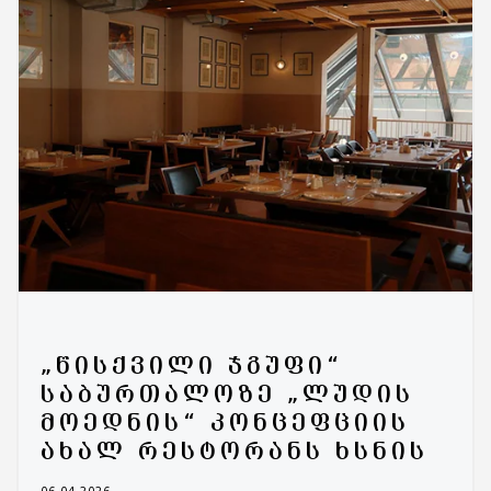
„ᲬᲘᲡᲥᲕᲘᲚᲘ ᲯᲒᲣᲤᲘ“
ᲡᲐᲑᲣᲠᲗᲐᲚᲝᲖᲔ „ᲚᲣᲓᲘᲡ
ᲛᲝᲔᲓᲜᲘᲡ“ ᲙᲝᲜᲪᲔᲤᲪᲘᲘᲡ
ᲐᲮᲐᲚ ᲠᲔᲡᲢᲝᲠᲐᲜᲡ ᲮᲡᲜᲘᲡ