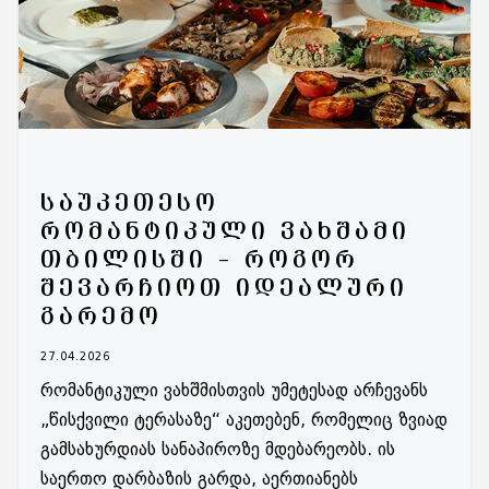
ᲡᲐᲣᲙᲔᲗᲔᲡᲝ
ᲠᲝᲛᲐᲜᲢᲘᲙᲣᲚᲘ ᲕᲐᲮᲨᲐᲛᲘ
ᲗᲑᲘᲚᲘᲡᲨᲘ – ᲠᲝᲒᲝᲠ
ᲨᲔᲕᲐᲠᲩᲘᲝᲗ ᲘᲓᲔᲐᲚᲣᲠᲘ
ᲒᲐᲠᲔᲛᲝ
27.04.2026
რომანტიკული ვახშმისთვის უმეტესად არჩევანს
„წისქვილი ტერასაზე“ აკეთებენ, რომელიც ზვიად
გამსახურდიას სანაპიროზე მდებარეობს. ის
საერთო დარბაზის გარდა, აერთიანებს