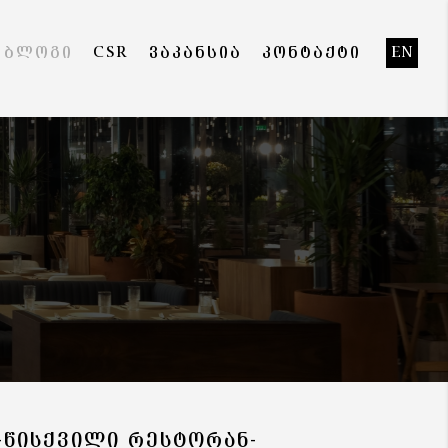
ᲑᲚᲝᲒᲘ
CSR
ᲕᲐᲙᲐᲜᲡᲘᲐ
ᲙᲝᲜᲢᲐᲥᲢᲘ
EN
-ᲬᲘᲡᲥᲕᲘᲚᲘ ᲠᲔᲡᲢᲝᲠᲐᲜ-