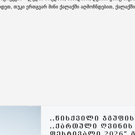
რ­დეთ, თუკი ერ­თგვარ მინი ქა­ლაქ­ში აღ­მოჩ­ნდე­ბით, ქა­ლაქ­ში
,,ᲬᲘᲡᲥᲕᲘᲚᲘ ᲯᲒᲣᲤᲘ
,,ᲥᲐᲠᲗᲣᲚᲘ ᲦᲕᲘᲜᲘᲡ
ᲤᲔᲡᲢᲘᲕᲐᲚᲘ 2026” 