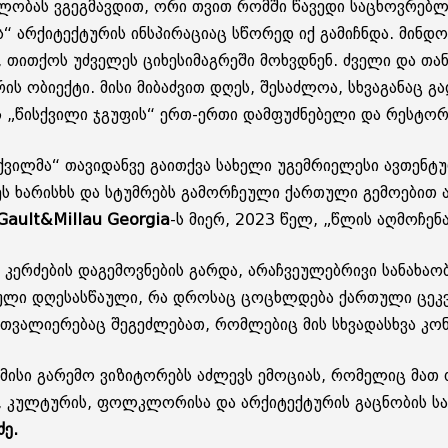
­ბას ვგეგ­მავ­დით, ორი თვით რომ­ში წა­ვე­დი სა­ცხოვ­რებ­ლად, ს
 არ­ქი­ტექ­ტუ­რის ინ­სპი­რა­ცი­აც სწო­რედ იქ გა­მიჩ­ნდა. მინ­დო­
 თით­ქოს უძ­ვე­ლეს ცი­ხე­სი­მაგ­რე­ში მოხ­ვდნენ. ძვე­ლი და თა­ნა
­რის ობი­ექ­ტი. მისი მი­ბაძ­ვით დღეს, შე­საძ­ლოა, სხვა­გა­ნაც გ
ბს „წის­ქვი­ლი ჯგუ­ფის“ ერთ-ერთი დამ­ფუძ­ნე­ბე­ლი და რეს­ტორ­ნ
ილ­მა“ თა­ვი­დან­ვე გა­ით­ქვა სა­ხე­ლი უგემ­რი­ე­ლე­სი ავ­თენ­ტუ­
ა­რისხს და სტუმ­რებს გა­მორ­ჩე­უ­ლი ქარ­თუ­ლი გე­მო­ე­ბით ანე­
ault&Millau Georgia
-ს მიერ, 2023 წელ, „წლის აღ­მო­ჩე­ნა
ერ­ძე­ბის და­გე­მოვ­ნე­ბის გარ­და, არაჩ­ვე­უ­ლებ­რი­ვი სა­ნა­ხა
უ­ლი დღე­სას­წა­უ­ლი, რა დრო­საც ცო­ცხლდე­ბა ქარ­თუ­ლი ცეკ­ვა
დათ­ვა­ლი­ე­რე­ბაც შე­გეძ­ლე­ბათ, რომ­ლე­ბიც მის სხვა­დას­ხვა კონ
ისი გა­რე­მო ვი­ზი­ტო­რებს აძ­ლევს ემო­ცი­ას, რო­მე­ლიც მათ თ
 კულ­ტუ­რის, ფოლკ­ლო­რი­სა და არ­ქი­ტექ­ტუ­რის გაც­ნო­ბის სა­უ­
ძე.