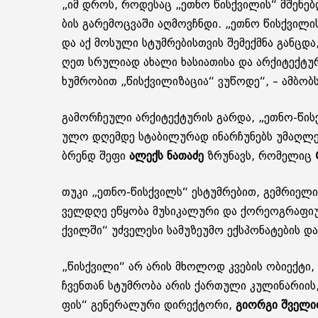
„იმ დროს, რო­დე­საც „ეთნო წის­ქვი­ლის“ მშე­ნებ­ლო
ბის გა­რე­მოც­ვა­ში აღ­მოვ­ჩნდი. „ეთნო წის­ქვი­ლის“
და აქ მო­სუ­ლი სტუმ­რე­ბის­თვის შე­მექ­მნა გან­ცდა,
ღეთ სრუ­ლი­ად ახა­ლი ხა­სი­ა­თი­სა და არ­ქი­ტექ­ტუ
ხუმ­რო­ბით „წის­ქვი­ლი­ზა­ცია“ ვუ­წო­დე“, – ამ­ბო
გა­მორ­ჩე­უ­ლი არ­ქი­ტექ­ტუ­რის გარ­და, „ეთნო-წის­ქვ
უ­ლო დღემ­დე სტა­ბი­ლუ­რად ინარ­ჩუ­ნებს უმაღ­ლეს ხ
ბრენდ შეფი
ალექს ნა­თა­ძე
ზრუ­ნავს, რო­მე­ლიც
G
თუკი „ეთნო-წის­ქვილს“ ეს­ტუმ­რე­ბით, გემ­რი­ე­ლი კ
ველ­დღე ეწყო­ბა მუ­სი­კა­ლუ­რი და ქო­რე­ოგ­რა­ფი­
ქვილ­ში“ უძ­ვე­ლე­სი სა­მუ­ზე­უ­მო ექ­სპო­ნა­ტე­ბის 
„წის­ქვი­ლი“ არ არის მხო­ლოდ კვე­ბის ობი­ექ­ტი, მ
ჩვენ­თან სტუმ­რო­ბა არის ქარ­თუ­ლი კუ­ლი­ნა­რი­ის,
ფის“ გე­ნე­რა­ლუ­რი დი­რექ­ტო­რი,
გი­ორ­გი შვე­ლი­