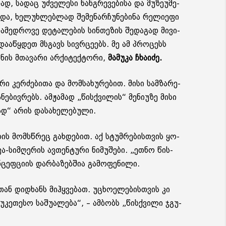
ა­დაც უძ­ვე­ლე­სი ნან­გრე­ვე­ბი­სა და მუ­ზე­უ­მე­
და, ხე­ლუხ­ლებ­ლად შე­მე­ნარ­ჩუ­ნე­ბი­ნა რე­ლი­ე­ფი
­მედ­რო­ვე დე­ტა­ლე­ბის სინ­თე­ზის შე­და­გად მი­ვი­
ა­და­ა­წყდეთ მსგავს სივ­რცე­ებს. მე ამ პრო­ცესს
ის მთა­ვა­რი არ­ქი­ტექ­ტო­რი,
მა­მუ­კა ჩხა­ი­ძე.
რი კერ­ძე­ბი­თა და მომ­სა­ხუ­რე­ბით. მისი სამ­ზა­რე­
ბივ­რებს. ამ­ჟა­მად „წის­ქვი­ლის“ მე­ნი­უ­ზე მისი
დ“ არის და­სა­ხე­ლე­ბუ­ლი.
­ო­ბის მომსწრეც გახ­დე­ბით. აქ სტუმ­რე­ბის­თვის ყო­
-სიმ­ღე­რის ავ­თენ­ტუ­რი ნი­მუ­შე­ბი. „ეთნო წის­
­ცეფ­ცი­ის დარ­ბა­ზებ­შია გა­მო­ფე­ნი­ლი.
ან დიდ­ხანს მიჰ­ყვე­ბათ. უცხო­ე­ლე­ბის­თვის კი
კე­თე­სო სა­შუ­ა­ლე­ბა“, – ამ­ბობს „წის­ქვი­ლი ჯგუ­