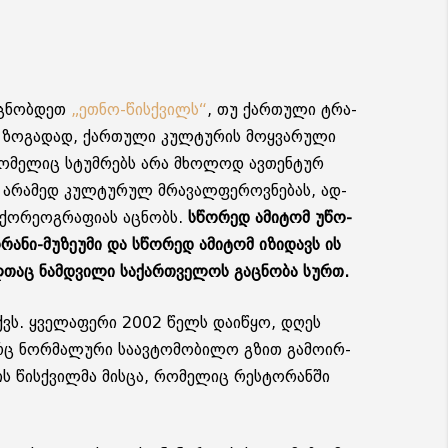
იც­ნობ­დეთ
„ეთნო-წის­ქვილს“
, თუ ქარ­თუ­ლი ტრა­
ა, ზო­გა­დად, ქარ­თუ­ლი კულ­ტუ­რის მოყ­ვა­რუ­ლი
რო­მე­ლიც სტუმ­რებს არა მხო­ლოდ ავ­თენ­ტურ
 არა­მედ კულ­ტუ­რულ მრა­ვალ­ფე­როვ­ნე­ბას, ად­
­რე­ოგ­რა­ფი­ას აც­ნობს.
სწო­რედ ამი­ტომ უწო­
ა­ნი-მუ­ზე­უ­მი და სწო­რედ ამი­ტომ იზი­დავს ის
­თაც ნამ­დვი­ლი სა­ქარ­თვე­ლოს გაც­ნო­ბა სურთ.
 აქვს. ყვე­ლა­ფე­რი 2002 წელს და­ი­წყო, დღეს
ც ნორ­მა­ლუ­რი სა­ავ­ტო­მო­ბი­ლო გზით გა­მო­ირ­
ლის წის­ქვილ­მა მის­ცა, რო­მე­ლიც რეს­ტო­რან­ში