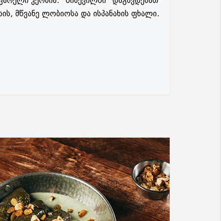
ვარელი კერძია. "წისქვილში" დაგხვდებათ
ის, მწვანე ლობიოსა და ისპანახის ფხალი.