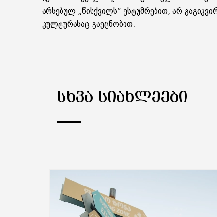
არ­სე­ბულ „წის­ქვილს“ ეს­ტუმ­რე­ბით, არ გა­გიკ­ვი
კულ­ტუ­რა­საც გა­ეც­ნო­ბით.
ᲡᲮᲕᲐ ᲡᲘᲐᲮᲚᲔᲔᲑᲘ