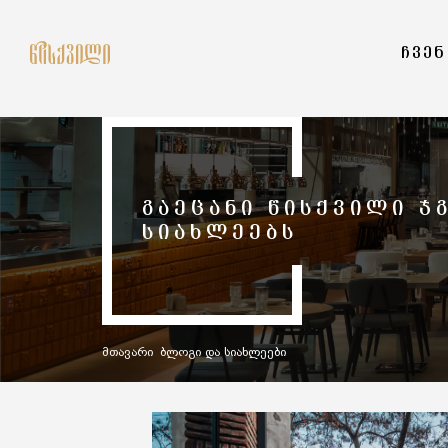
ᲩᲕᲔᲜ
ᲒᲐᲔᲪᲐᲜᲘ ᲬᲘᲡᲥᲕᲘᲚᲘ Ჯ
ᲡᲘᲐᲮᲚᲔᲔᲑᲡ
მთავარი
ბლოგი და სიახლეები