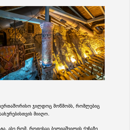
 სა­ერ­თა­შო­რი­სო ჯილ­დოც მოწ­მობს, რომ­ლე­ბიც
ა­ხუ­რე­ბის­თვის მი­ი­ღო.
­ტა. ასე რომ, რო­დე­საც ბე­ლი­აშ­ვი­ლის ქუ­ჩა­ზე