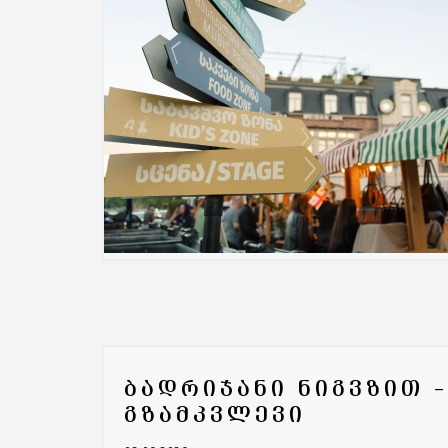
ᲑᲐᲓᲠᲘᲯᲐᲜᲘ ᲜᲘᲒᲕᲖᲘᲗ 
ᲒᲖᲐᲛᲙᲕᲚᲔᲕᲘ