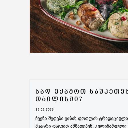
ᲡᲐᲓ ᲕᲭᲐᲛᲝᲗ ᲡᲐᲣᲙᲔᲗᲔ
ᲗᲑᲘᲚᲘᲡᲨᲘ?
13.05.2026
ჩვენი შეფები ვაზის ფოთლის ტრადიციულ
მკაცრი დაცვით ამზადებენ. კულინარიული