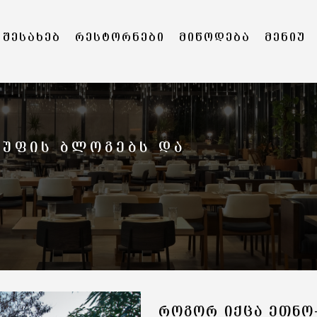
 ᲨᲔᲡᲐᲮᲔᲑ
ᲠᲔᲡᲢᲝᲠᲜᲔᲑᲘ
ᲛᲘᲬᲝᲓᲔᲑᲐ
ᲛᲔᲜᲘᲣ
ᲒᲣᲤᲘᲡ ᲑᲚᲝᲒᲔᲑᲡ ᲓᲐ
ᲠᲝᲒᲝᲠ ᲘᲥᲪᲐ ᲔᲗᲜᲝ