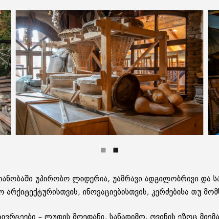
­ა­ნო­ბა­ში უპი­რო­ბო ლი­დე­რია, უამ­რა­ვი ად­გი­ლობ­რი­ვი და
რ­ქი­ტექ­ტუ­რის­თვის, ინო­ვა­ცი­ე­ბის­თვის, კერ­ძე­ბი­სა თუ მომ­ს
რცე­ე­ბი – ლუ­დის მო­ე­და­ნი, სა­ნა­დი­მო, ღვი­ნის ეზოც მი­ე­მა