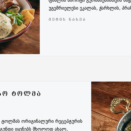
ფხალის ასორტი გურმანებისთვის საყ
უგემრიელესი ეკალას, ჭარხლის, პრას
ᲛᲔᲢᲘᲡ ᲜᲐᲮᲕᲐ
ᲡᲝ ᲢᲝᲚᲛᲐ
ი ტოლმას ორიგინალური რეცეპტურის
 გუნდი იყენებს მხოლოდ ახალ,