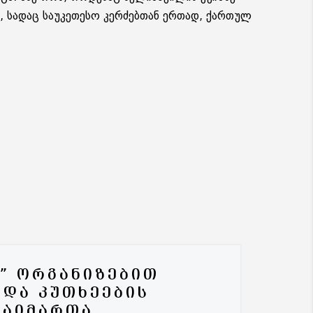
, სა­დაც სა­უ­კე­თე­სო კერ­ძებ­თან ერ­თად, ქარ­თულ
Ს” ᲝᲠᲒᲐᲜᲘᲖᲔᲑᲘᲗ
 ᲓᲐ ᲙᲣᲗᲮᲔᲔᲑᲘᲡ
ᲒᲐᲘᲛᲐᲠᲗᲐ