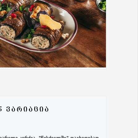
5 ᲕᲐᲠᲘᲐᲪᲘᲐ