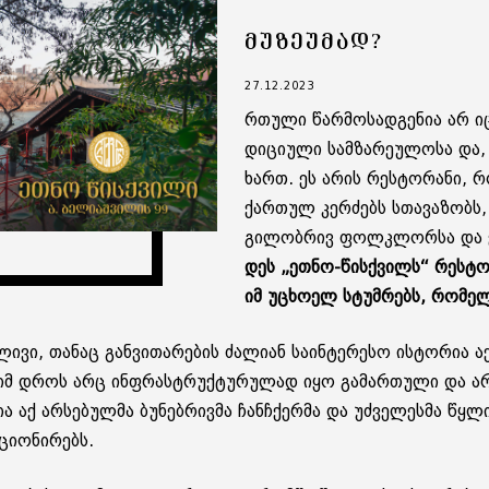
ᲛᲣᲖᲔᲣᲛᲐᲓ?
27.12.2023
რთუ­ლი წარ­მო­სად­გე­ნია არ 
დი­ცი­უ­ლი სამ­ზა­რე­უ­ლო­სა დ
ხართ. ეს არის რეს­ტო­რა­ნი, 
ქარ­თულ კერ­ძებს სთა­ვა­ზობს,
გი­ლობ­რივ ფოლკ­ლორ­სა და ქო
დეს „ეთნო-წის­ქვილს“ რეს­ტო­რ
იმ უცხო­ელ სტუმ­რებს, რო­მელ
ი, თა­ნაც გან­ვი­თა­რე­ბის ძა­ლი­ან სა­ინ­ტე­რე­სო ის­ტო­რია
ა, იმ დროს არც ინფრას­ტრუქ­ტუ­რუ­ლად იყო გა­მარ­თუ­ლი და არ
ცია აქ არ­სე­ბულ­მა ბუ­ნებ­რივ­მა ჩანჩქერ­მა და უძ­ვე­ლეს­მა წყ
ი­ო­ნი­რებს.