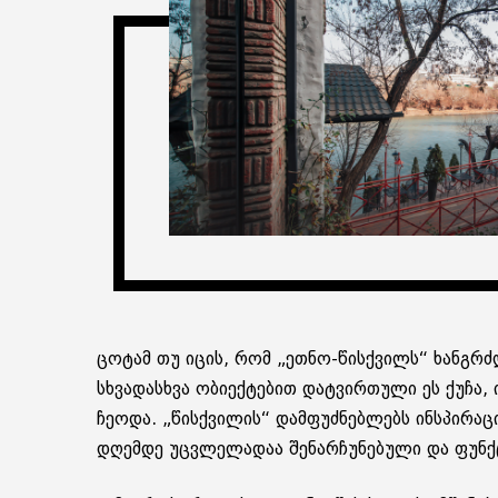
ცო­ტამ თუ იცის, რომ „ეთნო-წის­ქვილს“ ხან­გრძლი­ვ
სხვა­დას­ხვა ობი­ექ­ტე­ბით დატ­ვირ­თუ­ლი ეს ქუჩ
ჩე­ო­და. „წის­ქვი­ლის“ დამ­ფუძ­ნებ­ლებს ინ­სპი­რა­
დღემ­დე უც­ვლე­ლა­დაა შე­ნარ­ჩუ­ნე­ბუ­ლი და ფუნ­ქც