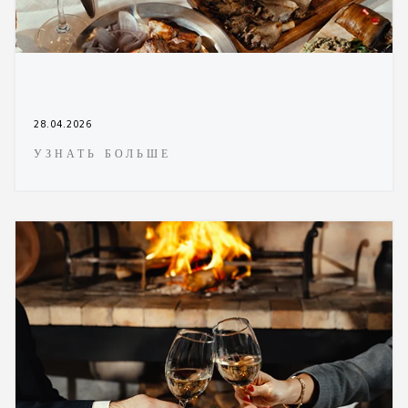
28.04.2026
УЗНАТЬ БОЛЬШЕ