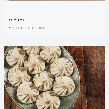
25.02.2026
УЗНАТЬ БОЛЬШЕ