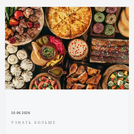
10.06.2026
УЗНАТЬ БОЛЬШЕ