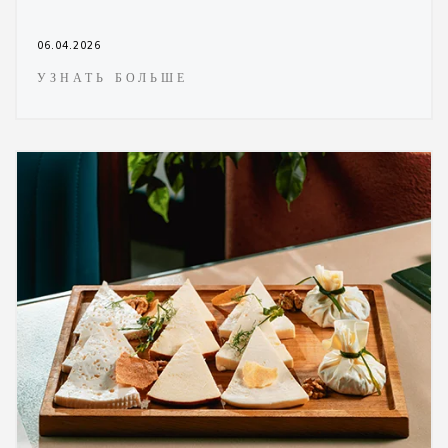
06.04.2026
УЗНАТЬ БОЛЬШЕ