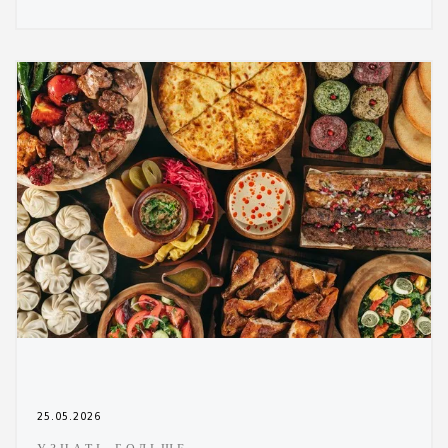
25.05.2026