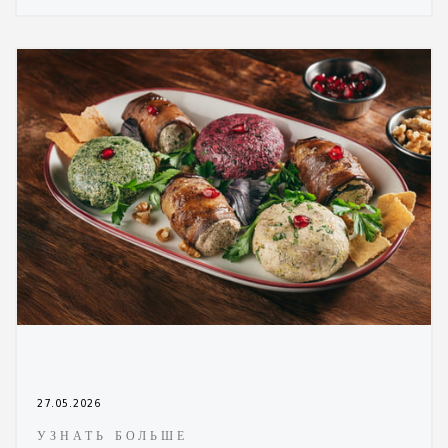
27.05.2026
УЗНАТЬ БОЛЬШЕ