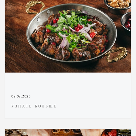
09.02.2026
УЗНАТЬ БОЛЬШЕ