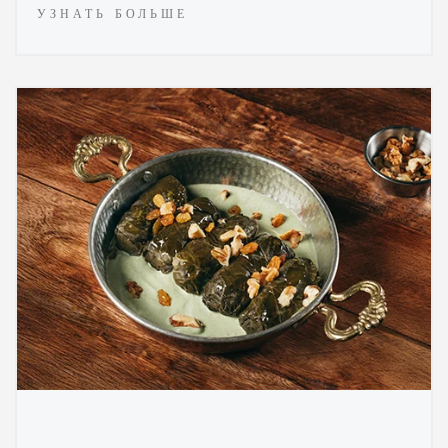
УЗНАТЬ БОЛЬШЕ