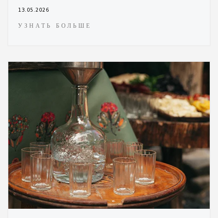
13.05.2026
УЗНАТЬ БОЛЬШЕ