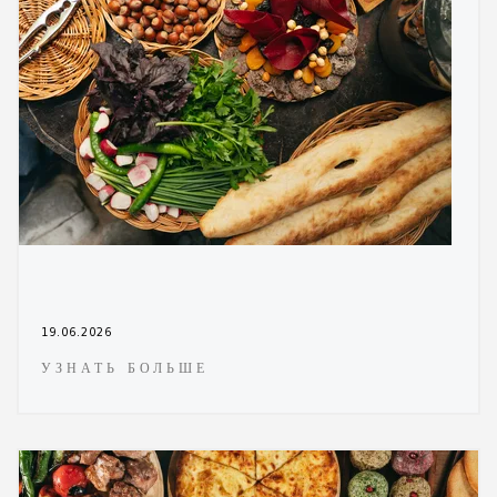
19.06.2026
УЗНАТЬ БОЛЬШЕ