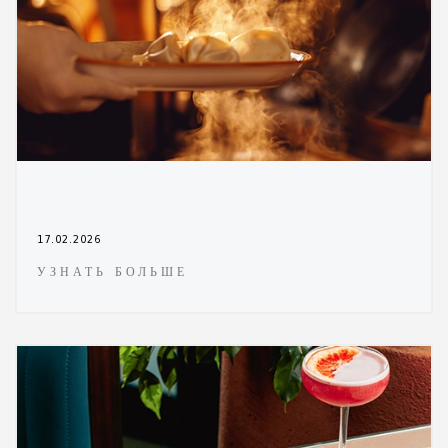
17.02.2026
УЗНАТЬ БОЛЬШЕ