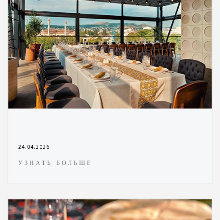
24.04.2026
УЗНАТЬ БОЛЬШЕ