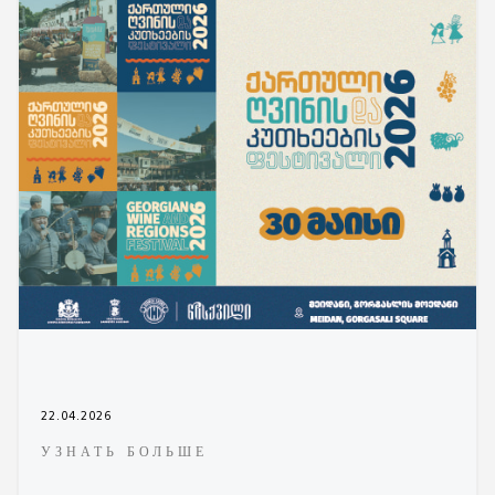
22.04.2026
УЗНАТЬ БОЛЬШЕ