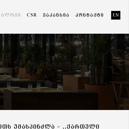
ᲑᲚᲝᲒᲘ
CSR
ᲕᲐᲙᲐᲜᲡᲘᲐ
ᲙᲝᲜᲢᲐᲥᲢᲘ
EN
ᲜᲔᲗᲡ ᲣᲛᲐᲡᲞᲘᲜᲫᲚᲐ – ,,ᲥᲐᲠᲗᲣᲚᲘ