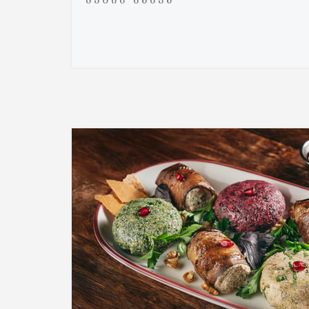
ᲛᲔᲢᲘᲡ ᲜᲐᲮᲕᲐ