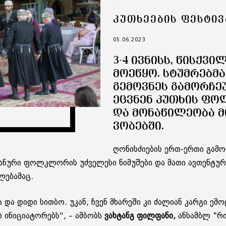
ᲙᲣᲗᲮᲔᲔᲑᲘᲡ ᲤᲔᲡᲢᲘ
05.06.2023
3-4 ᲘᲕ­ᲜᲘᲡᲡ, ᲬᲘᲡ­ᲥᲕᲘ­
ᲛᲝ­Ე­ᲬᲧᲝ. ᲡᲢᲣᲛ­ᲠᲔᲑ­Მ
ᲒᲔ­ᲛᲝᲕ­ᲜᲔᲡ ᲒᲐ­ᲛᲝᲠ­ᲩᲔ­
ᲔᲪᲕᲜᲔᲜ ᲙᲣ­ᲗᲮᲘᲡ ᲤᲝᲚ
ᲓᲐ ᲛᲝ­ᲜᲐ­ᲬᲘ­ᲚᲔ­Ო­ᲑᲐ Მ
ᲕᲝ­ᲑᲔᲑ­ᲨᲘ.
ღო­ნის­ძი­ე­ბის ერთ-ერთი გა­მორ
ა­ნუ­რი ფოლკ­ლო­რის უძ­ვე­ლე­სი ნი­მუ­შე­ბი და მათი ავ­თენ­ტუ­რ
ლე­ბა­მაც.
თხვა და დიდი სით­ბო. უკან, ჩვენ მხა­რე­ში კი ძა­ლი­ან კარ­გი ემ
 ინი­ცი­ა­ტო­რებს“, – ამ­ბობს
ვახ­ტანგ ფილ­ფა­ნი,
ან­სამ­ბლ "რ