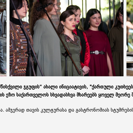
 "წის­ქვი­ლი ჯგუ­ფის“ ახა­ლი ინი­ცი­ა­ტი­ვის, "ქარ­თუ­ლი კუ­თხე­
ის ეზო სა­ქარ­თვე­ლოს სხვა­დას­ხვა მხა­რე­ებს ყო­ველ მე­ო­რე 
ბა. ამ­ჯე­რად თა­ვის კულ­ტუ­რა­სა და გას­ტრო­ნო­მი­ას სტუმ­რე­ბის