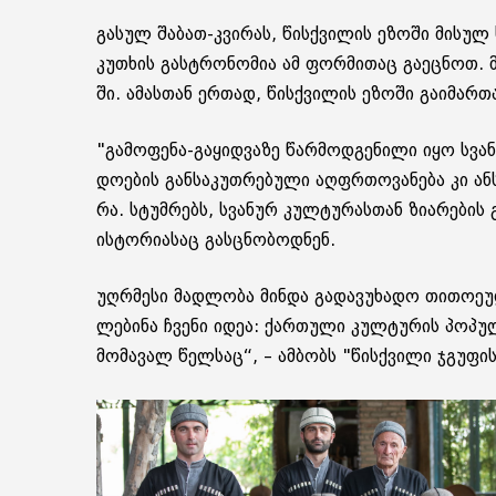
გა­სულ შა­ბათ-კვი­რას, წის­ქვი­ლის ეზო­ში მი­სულ 
კუ­თხის გას­ტრო­ნო­მია ამ ფორ­მი­თაც გა­ეც­ნოთ. მ
ში. ამას­თან ერ­თად, წის­ქვი­ლის ეზო­ში გა­ი­მარ­თა
"გა­მო­ფე­ნა-გა­ყიდ­ვა­ზე წარ­მოდ­გე­ნი­ლი იყო სვა­
დო­ე­ბის გან­სა­კუთ­რე­ბუ­ლი აღ­ფრთო­ვა­ნე­ბა კი 
რა. სტუმ­რებს, სვა­ნურ კულ­ტუ­რას­თან ზი­ა­რე­ბის 
ის­ტო­რი­ა­საც გას­ცნო­ბოდ­ნენ.
უღ­რმე­სი მად­ლო­ბა მინ­და გა­და­ვუ­ხა­დო თი­თო­ე­
ლე­ბი­ნა ჩვე­ნი იდეა: ქარ­თუ­ლი კულ­ტუ­რის პო­პუ­
მო­მა­ვალ წელ­საც“, – ამ­ბობს "წის­ქვი­ლი ჯგუ­ფის“