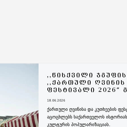
,,ᲬᲘᲡᲥᲕᲘᲚᲘ ᲯᲒᲣᲤᲘ
,,ᲥᲐᲠᲗᲣᲚᲘ ᲦᲕᲘᲜᲘᲡ
ᲤᲔᲡᲢᲘᲕᲐᲚᲘ 2026” 
18.06.2026
ქართული ღვინისა და კუთხეების ფე
აცოცხლებს საქართველოს ისტორიას
კულტურის პოპულარიზაციას.