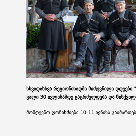
სხვა­დას­ხვა რე­გი­ო­ნი­სად­მი მი­ძღვნი­ლი დღე­ე­ბი
ვა­ლი 30 ივ­ლი­სამ­დე გაგ­რძელ­დე­ბა და წის­ქვი­ლ
მომ­დევ­ნო ღო­ნის­ძი­ე­ბა 10-11 ივ­ნისს გა­ი­მარ­თე­