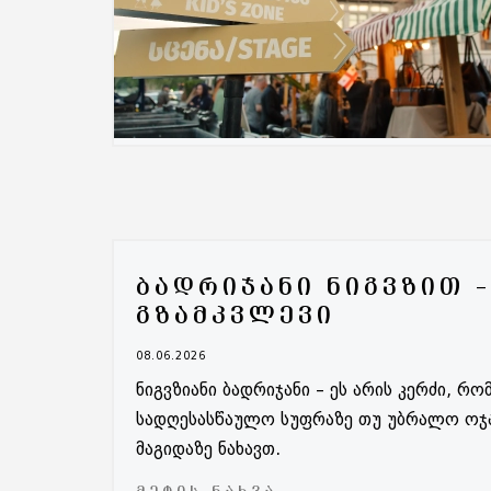
ᲑᲐᲓᲠᲘᲯᲐᲜᲘ ᲜᲘᲒᲕᲖᲘᲗ 
ᲒᲖᲐᲛᲙᲕᲚᲔᲕᲘ
08.06.2026
ნიგვზიანი ბადრიჯანი – ეს არის კერძი, 
სადღესასწაულო სუფრაზე თუ უბრალო ოჯა
მაგიდაზე ნახავთ.