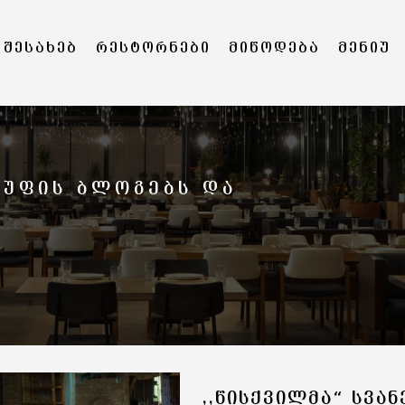
 ᲨᲔᲡᲐᲮᲔᲑ
ᲠᲔᲡᲢᲝᲠᲜᲔᲑᲘ
ᲛᲘᲬᲝᲓᲔᲑᲐ
ᲛᲔᲜᲘᲣ
ᲒᲣᲤᲘᲡ ᲑᲚᲝᲒᲔᲑᲡ ᲓᲐ
,,ᲬᲘᲡᲥᲕᲘᲚᲛᲐ“ ᲡᲕᲐ