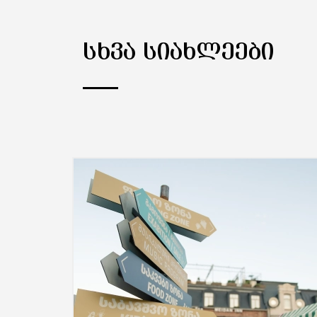
ᲡᲮᲕᲐ ᲡᲘᲐᲮᲚᲔᲔᲑᲘ