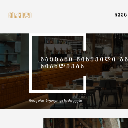
ᲩᲕᲔᲜ
ᲒᲐᲔᲪᲐᲜᲘ ᲬᲘᲡᲥᲕᲘᲚᲘ Ჯ
ᲡᲘᲐᲮᲚᲔᲔᲑᲡ
მთავარი
ბლოგი და სიახლეები