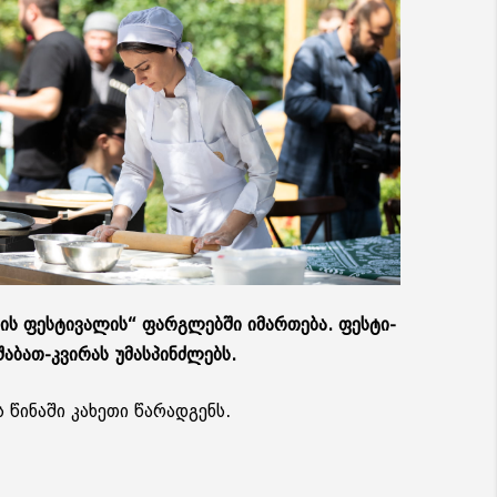
ე­ბის ფეს­ტი­ვა­ლის“ ფარ­გლებ­ში იმარ­თე­ბა. ფეს­ტი­
შა­ბათ-კვი­რას უმას­პინ­ძლებს.
 წი­ნა­ში კა­ხე­თი წა­რად­გენს.