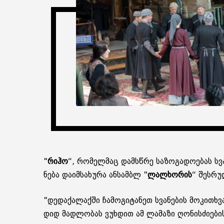
"
რიჰო
“, რო­მელ­მაც დამ­სწრე სა­ზო­გა­დო­ე­ბას სვ
ნე­ბა და­იმ­სა­ხუ­რა ან­სამ­ბლ "
ლალ­ხო­რის
“ შეს­რუ­
"დე­და­ქა­ლაქ­ში ჩა­მო­გი­ტა­ნეთ სვა­ნე­ბის მო­კი­
დიდ მად­ლო­ბას ვუხ­დით ამ ლა­მა­ზი ღო­ნის­ძი­ე­ბის