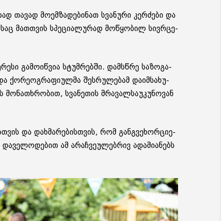
დ თა­ვად მო­ემ­ზა­დე­ბი­ნათ სვა­ნუ­რი კერ­ძე­ბი და
ბ­საც მათ­თვის სპე­ცი­ა­ლუ­რად მო­წყო­ბილ სივ­რცე­
რე­სი გა­მო­იწ­ვია სტუმ­რებ­ში. დამ­სწრე სა­ზო­გა­
ქო­რე­ოგ­რა­ფი­ულ­მა შეს­რუ­ლე­ბამ და­იმ­სა­ხუ­
 მო­ნა­თხრო­ბით, სვა­ნე­თის მრა­ვალ­სა­უ­კუ­ნო­ვან
ს­თვის და დახ­მა­რე­ბის­თვის, რომ გან­გვე­ხორ­ცი­ე­
ა­ვე­ლო­დე­ბით ამ არაჩ­ვე­უ­ლებ­რივ ადა­მი­ა­ნებს