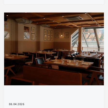
06.04.2026