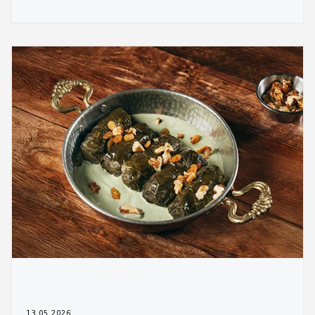
13.05.2026