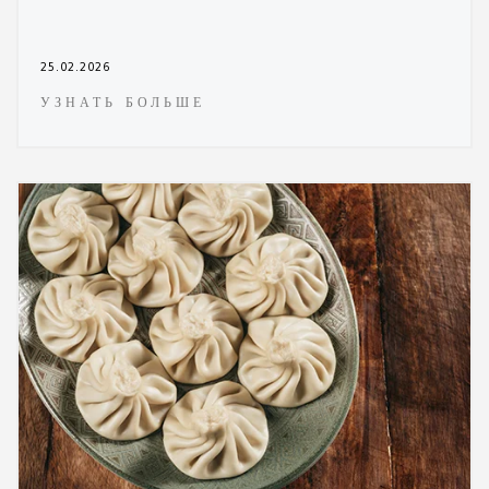
25.02.2026
УЗНАТЬ БОЛЬШЕ