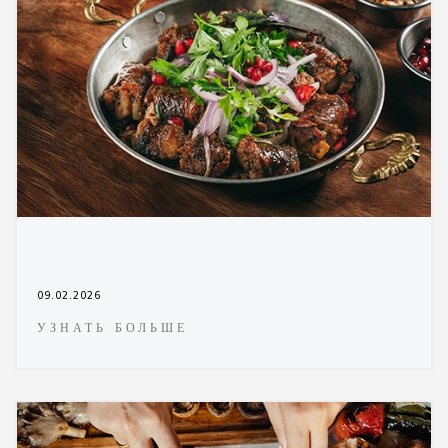
09.02.2026
УЗНАТЬ БОЛЬШЕ