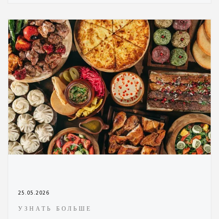
25.05.2026
УЗНАТЬ БОЛЬШЕ