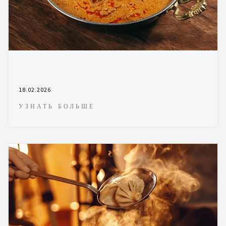
18.02.2026
УЗНАТЬ БОЛЬШЕ