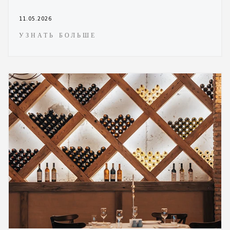
11.05.2026
УЗНАТЬ БОЛЬШЕ