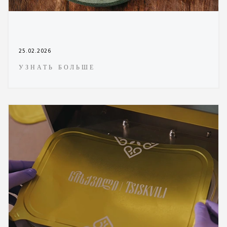
25.02.2026
УЗНАТЬ БОЛЬШЕ