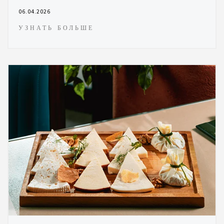
06.04.2026
УЗНАТЬ БОЛЬШЕ