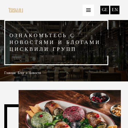
GE
EN
ОЗНАКОМЬТЕСЬ С
НОВОСТЯМИ И БЛОГАМИ
ЦИСКВИЛИ ГРУПП
Главная
Блог и Новости