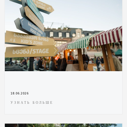
18.06.2026
УЗНАТЬ БОЛЬШЕ