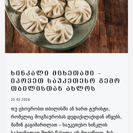
ᲮᲘᲜᲙᲐᲚᲘ ᲛᲪᲮᲔᲗᲐᲨᲘ –
ᲘᲞᲝᲕᲔᲗ ᲡᲐᲣᲙᲔᲗᲔᲡᲝ ᲒᲔᲛᲝ
ᲗᲑᲘᲚᲘᲡᲗᲐᲜ ᲐᲮᲚᲝᲡ
25.02.2026
თუ ცხოვრობთ თბილისში ან ხართ ტურისტი,
რომელიც მოგზაურობას დედაქალაქიდან იწყებს,
მაშინ გაგიმართლათ – საუკეთესო ხინკლის