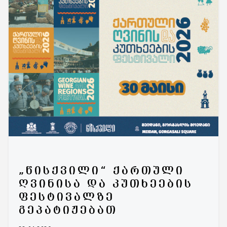
„ᲬᲘᲡᲥᲕᲘᲚᲘ“ ᲥᲐᲠᲗᲣᲚᲘ
ᲦᲕᲘᲜᲘᲡᲐ ᲓᲐ ᲙᲣᲗᲮᲔᲔᲑᲘᲡ
ᲤᲔᲡᲢᲘᲕᲐᲚᲖᲔ
ᲒᲔᲞᲐᲢᲘᲟᲔᲑᲐᲗ