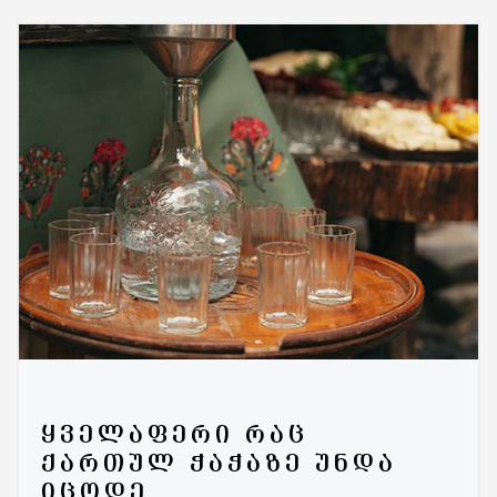
ᲧᲕᲔᲚᲐᲤᲔᲠᲘ ᲠᲐᲪ
ᲥᲐᲠᲗᲣᲚ ᲭᲐᲭᲐᲖᲔ ᲣᲜᲓᲐ
ᲘᲪᲝᲓᲔ