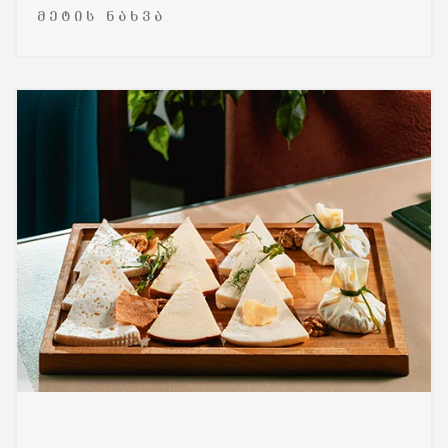
ᲛᲔᲢᲘᲡ ᲜᲐᲮᲕᲐ