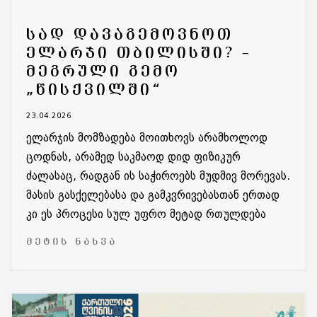
ᲡᲐᲓ ᲓᲐᲕᲐᲒᲔᲛᲝᲕᲜᲝᲗ
ᲔᲚᲐᲠᲯᲘ ᲗᲑᲘᲚᲘᲡᲨᲘ? –
ᲛᲔᲒᲠᲣᲚᲘ ᲒᲔᲛᲝ
„ᲬᲘᲡᲥᲕᲘᲚᲨᲘ“
23.04.2026
ელარჯის მომზადება მოითხოვს არამხოლოდ
ცოდნას, არამედ საკმაოდ დიდ ფიზიკურ
ძალასაც, რადგან ის საჭიროებს მუდმივ მორევას.
მასის გასქელებასა და გამკვრივებასთან ერთად
კი ეს პროცესი სულ უფრო მეტად რთულდება
ᲛᲔᲢᲘᲡ ᲜᲐᲮᲕᲐ