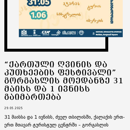
“ᲥᲐᲠᲗᲣᲚᲘ ᲦᲕᲘᲜᲘᲡ ᲓᲐ
ᲙᲣᲗᲮᲔᲔᲑᲘᲡ ᲤᲔᲡᲢᲘᲕᲐᲚᲘ”
ᲒᲝᲠᲒᲐᲡᲚᲘᲡ ᲛᲝᲔᲓᲐᲜᲖᲔ 31
ᲛᲐᲘᲡᲡ ᲓᲐ 1 ᲘᲕᲜᲘᲡᲡ
ᲒᲐᲘᲛᲐᲠᲗᲔᲑᲐ
29.05.2025
31 მაისსა და 1 ივნისს, ძველ თბილისში, ქალაქის ერთ-
ერთ მთავარ ტურისტულ ცენტრში – გორგასლის