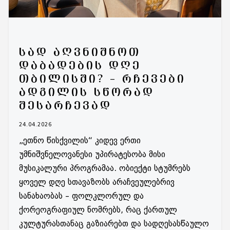
ᲡᲐᲓ ᲐᲦᲕᲜᲘᲨᲜᲝᲗ
ᲓᲐᲑᲐᲓᲔᲑᲘᲡ ᲓᲦᲔ
ᲗᲑᲘᲚᲘᲡᲨᲘ? – ᲠᲩᲔᲕᲔᲑᲘ
ᲐᲓᲒᲘᲚᲘᲡ ᲡᲬᲝᲠᲐᲓ
ᲨᲔᲡᲐᲠᲩᲔᲕᲐᲓ
24.04.2026
„ეთნო წისქვილის“ კიდევ ერთი
უმნიშვნელოვანესი უპირატესობა მისი
მუსიკალური პროგრამაა. ობიექტი სტუმრებს
ყოველ დღე სთავაზობს არაჩვეულებრივ
სანახაობას – ფოლკლორულ და
ქორეოგრაფიულ ნომრებს, რაც ქართულ
კულტურასთანაც გაზიარებთ და სადღესასწაულო