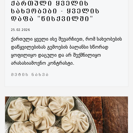
ᲥᲐᲠᲗᲣᲚᲘ ᲧᲕᲔᲚᲘᲡ
ᲡᲐᲮᲔᲝᲑᲔᲑᲘ - ᲧᲕᲔᲚᲘᲡ
ᲓᲐᲤᲐ "ᲬᲘᲡᲥᲕᲘᲚᲨᲘ"
25.02.2026
ქართული ყველი ისე შევარჩიეთ, რომ სახეობების
დაწყვილებისას გემოების ბალანსი სწორად
ყოფილიყო დაცული და არ შექმნილიყო
არასასიამოვნო კონტრასტი.
ᲛᲔᲢᲘᲡ ᲜᲐᲮᲕᲐ