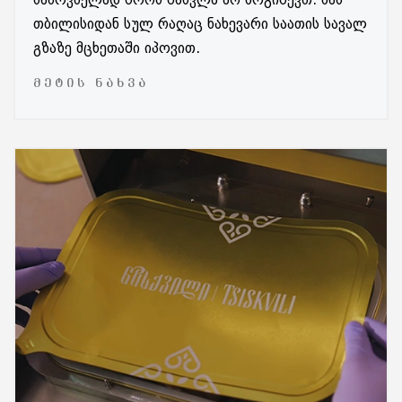
საპოვნელად შორს წასვლა არ მოგიწევთ. მას
თბილისიდან სულ რაღაც ნახევარი საათის სავალ
გზაზე მცხეთაში იპოვით.
ᲛᲔᲢᲘᲡ ᲜᲐᲮᲕᲐ