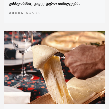
განწყობასაც კიდევ უფრო აამაღლებს.
ᲛᲔᲢᲘᲡ ᲜᲐᲮᲕᲐ