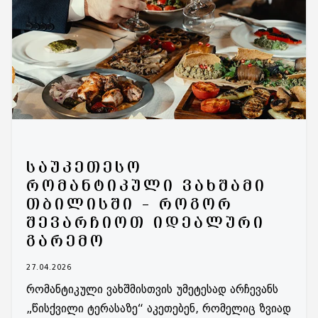
ᲡᲐᲣᲙᲔᲗᲔᲡᲝ
ᲠᲝᲛᲐᲜᲢᲘᲙᲣᲚᲘ ᲕᲐᲮᲨᲐᲛᲘ
ᲗᲑᲘᲚᲘᲡᲨᲘ – ᲠᲝᲒᲝᲠ
ᲨᲔᲕᲐᲠᲩᲘᲝᲗ ᲘᲓᲔᲐᲚᲣᲠᲘ
ᲒᲐᲠᲔᲛᲝ
27.04.2026
რომანტიკული ვახშმისთვის უმეტესად არჩევანს
„წისქვილი ტერასაზე“ აკეთებენ, რომელიც ზვიად