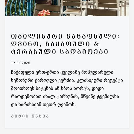
ᲗᲑᲘᲚᲘᲡᲣᲠᲘ ᲒᲐᲖᲐᲤᲮᲣᲚᲘ:
ᲦᲕᲘᲜᲝ, ᲩᲐᲥᲐᲤᲣᲚᲘ &
ᲢᲔᲠᲐᲡᲣᲚᲘ ᲡᲐᲦᲐᲛᲝᲔᲑᲘ
17.04.2026
ჩაქაფული ერთ-ერთი ყველაზე პოპულარული
სეზონური ქართული კერძია. კლასიკური რეცეპტი
მოითხოვს ბატკნის ან ხბოს ხორცს, დიდი
რაოდენობით ახალ ტარხუნას, მწვანე ტყემალსა
და ხარისხიან თეთრ ღვინოს.
ᲛᲔᲢᲘᲡ ᲜᲐᲮᲕᲐ