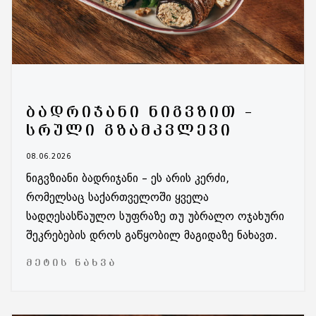
ᲑᲐᲓᲠᲘᲯᲐᲜᲘ ᲜᲘᲒᲕᲖᲘᲗ –
ᲡᲠᲣᲚᲘ ᲒᲖᲐᲛᲙᲕᲚᲔᲕᲘ
08.06.2026
ნიგვზიანი ბადრიჯანი – ეს არის კერძი,
რომელსაც საქართველოში ყველა
სადღესასწაულო სუფრაზე თუ უბრალო ოჯახური
შეკრებების დროს გაწყობილ მაგიდაზე ნახავთ.
ᲛᲔᲢᲘᲡ ᲜᲐᲮᲕᲐ