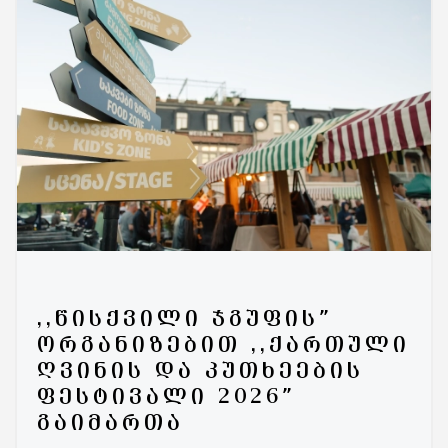
,,ᲬᲘᲡᲥᲕᲘᲚᲘ ᲯᲒᲣᲤᲘᲡ”
ᲝᲠᲒᲐᲜᲘᲖᲔᲑᲘᲗ ,,ᲥᲐᲠᲗᲣᲚᲘ
ᲦᲕᲘᲜᲘᲡ ᲓᲐ ᲙᲣᲗᲮᲔᲔᲑᲘᲡ
ᲤᲔᲡᲢᲘᲕᲐᲚᲘ 2026”
ᲒᲐᲘᲛᲐᲠᲗᲐ