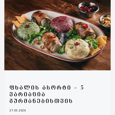
ᲤᲮᲐᲚᲘᲡ ᲐᲡᲝᲠᲢᲘ – 5
ᲕᲐᲠᲘᲐᲪᲘᲐ
ᲒᲣᲠᲛᲐᲜᲔᲑᲘᲡᲗᲕᲘᲡ
27.05.2026