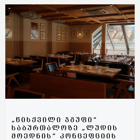
„ᲬᲘᲡᲥᲕᲘᲚᲘ ᲯᲒᲣᲤᲘ“
ᲡᲐᲑᲣᲠᲗᲐᲚᲝᲖᲔ „ᲚᲣᲓᲘᲡ
ᲛᲝᲔᲓᲜᲘᲡ“ ᲙᲝᲜᲪᲔᲤᲪᲘᲘᲡ